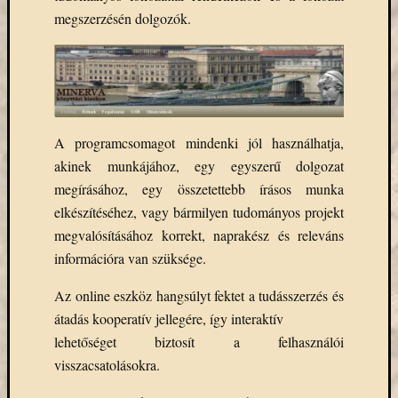
Email
megszerzésén dolgozók.
cím
F
e
l
i
r
a
t
A programcsomagot mindenki jól használhatja,
k
akinek munkájához, egy egyszerű dolgozat
o
z
megírásához, egy összetettebb írásos munka
á
elkészítéséhez, vagy bármilyen tudományos projekt
s
megvalósításához korrekt, naprakész és releváns
információra van szüksége.
Archívu
Az online eszköz hangsúlyt fektet a tudásszerzés és
Archívum
átadás kooperatív jellegére, így interaktív
lehetőséget biztosít a felhasználói
visszacsatolásokra.
Kategóri