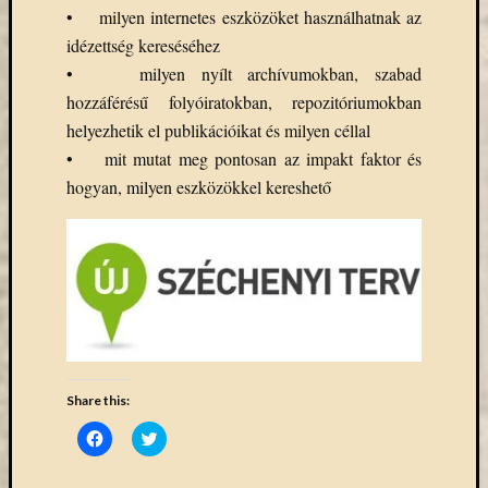
• milyen internetes eszközöket használhatnak az
könyv
a
idézettség kereséséhez
Keleti
• milyen nyílt archívumokban, szabad
Gyűjte
hozzáférésű folyóiratokban, repozitóriumokban
(49)
helyezhetik el publikációikat és milyen céllal
Új
• mit mutat meg pontosan az impakt faktor és
beszerz
magyar
hogyan, milyen eszközökkel kereshető
könyv
(26)
Címkék
"De
Gruyter"
#ruhatárvan
Share this:
adatbá
Click
Click
agora
to
to
share
share
Akadémi
on
on