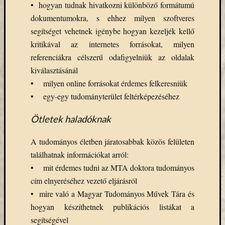
(7)
• hogyan tudnak hivatkozni különböző formátumú
Primo
dokumentumokra, s ehhez milyen szoftveres
(7)
segítséget vehetnek igénybe hogyan kezeljék kellő
Próbah
kritikával az internetes forrásokat, milyen
(81)
Ráday
referenciákra célszerű odafigyelniük az oldalak
Könyvt
kiválasztásánál
(2)
• milyen online forrásokat érdemes felkeresniük
Rendez
• egy-egy tudományterület feltérképezéséhez
(253)
Távoli
Ötletek haladóknak
elérés
(3)
A tudományos életben járatosabbak közös felületen
Új
találhatnak információkat arról:
beszerz
külföld
• mit érdemes tudni az MTA doktora tudományos
könyv
cím elnyeréséhez vezető eljárásról
(123)
• mire való a Magyar Tudományos Művek Tára és
Új
hogyan készíthetnek publikációs listákat a
beszerz
segítségével
külföld