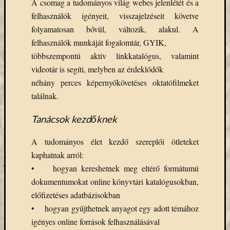
A csomag a tudományos világ webes jelenlétét és a
eBooks
felhasználók igényeit, visszajelzéseit követve
on
Deman
folyamatosan bővül, változik, alakul. A
szolgál
felhasználók munkáját fogalomtár, GYIK,
(2)
többszempontú aktív linkkatalógus, valamint
Egyéb
videotár is segíti, melyben az érdeklődők
(327)
néhány perces képernyőkövetéses oktatófilmeket
Elektro
forráso
találnak.
(71)
Felmér
Tanácsok kezdőknek
(4)
Hírek
A tudományos élet kezdő szereplői ötleteket
(206)
kaphatnak arról:
Könyva
• hogyan kereshetnek meg eltérő formátumú
(13)
dokumentumokat online könyvtári katalógusokban,
Közöss
előfizetéses adatbázisokban
web
(1)
• hogyan gyűjthetnek anyagot egy adott témához
Kurzus
igényes online források felhasználásával