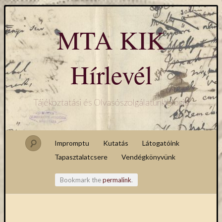
MTA KIK
Hírlevél
Tájékoztatási és Olvasószolgálatunk blogja
Impromptu
Kutatás
Látogatóink
Tapasztalatcsere
Vendégkönyvünk
Bookmark the
permalink
.