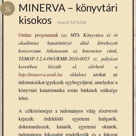
Hírlevél
MINERVA – könyvtári
jan
emailben
26
kisokos
Szerző:
MTA KIK
Kérjük,
adja
Online programunk
(az MTA Könyvtára és öt
meg
akadémiai kutatóintézet által létrehozott
email
címét,
konzorcium Athenaeum az Interneten című,
ha
TÁMOP-3.2.4-09/1/KMR-2010-0025 sz. pályázat
ezentúl
keretében készült el, elérhető a
emailben
http://minerva.mtak.hu
oldalon)
azokat az
szeretne
információkat igyekszik egybegyűjteni, amelyekre a
értesülni
könyvtári kutatómunka során bárkinek szüksége
az
MTA
lehet.
KIK
aktuális
A célközönséget a tudományos világ résztvevői
híreiről,
képezik: érdeklődő egyetemi hallgatók,
eseményeir
doktoranduszok, kutatók, egyetemi oktatók,
szolgáltatá
tudományos fokozattal rendelkezők és a fokozat