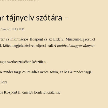
 tájnyelv szótára –
Szerző:
MTA KIK
tár és Információs Központ és az Erdélyi Múzeum-Egyesület
I. kötet megjelenésével teljessé vált
A moldvai magyar tájnyelv
gja szerkesztésében készült el.
 rendes tagja és Paládi-Kovács Attila, az MTA rendes tagja.
0 óra
 Központ II. emeleti konferenciaterme