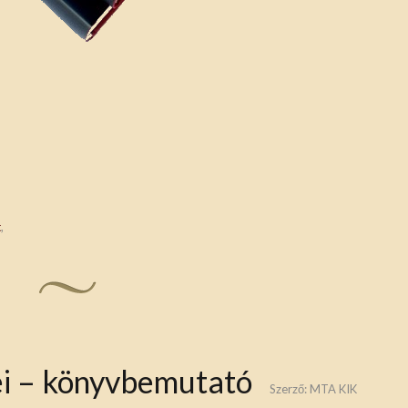
t
,
lei – könyvbemutató
Szerző:
MTA KIK