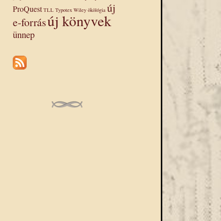
új
ProQuest
TLL
Typotex
Wiley
ökölógia
új könyvek
e-forrás
ünnep