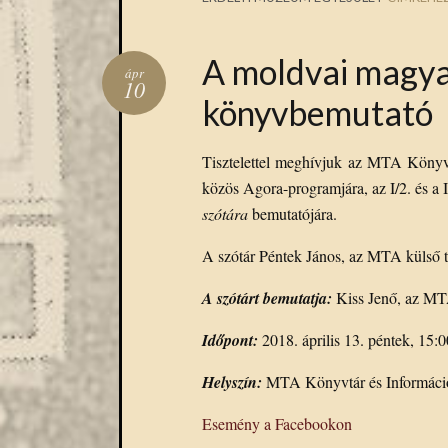
A moldvai magyar
ápr
10
könyvbemutató
Tisztelettel meghívjuk az MTA Könyv
közös Agora-programjára, az I/2. és a I
szótára
bemutatójára.
A szótár Péntek János, az MTA külső ta
A szótárt bemutatja:
Kiss Jenő, az MTA
Időpont:
2018. április 13. péntek, 15:0
Helyszín:
MTA Könyvtár és Információs
Esemény a Facebookon