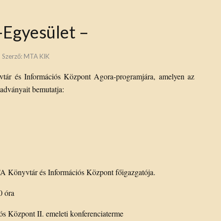
Egyesület –
Szerző:
MTA KIK
vtár és Információs Központ Agora-programjára, amelyen az
adványait bemutatja:
 Könyvtár és Információs Központ főigazgatója.
0 óra
s Központ II. emeleti konferenciaterme