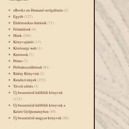
eBooks on Demand szolgáltatás
(2)
Egyéb
(327)
Elektronikus források
(71)
Felmérések
(4)
Hírek
(206)
Könyvajánló
(13)
Közösségi web
(1)
Kurzusok
(7)
Primo
(7)
Próbahozzáférések
(81)
Ráday Könyvtár
(2)
Rendezvények
(253)
Távoli elérés
(3)
Új beszerzésű külföldi könyvek
(123)
Új beszerzésű külföldi könyvek a
Keleti Gyűjteményben
(49)
Új beszerzésű magyar könyvek
(26)