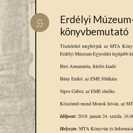
Erdélyi Múzeum-
jan
22
könyvbemutató
Tisztelettel meghívjuk az MTA Köny
Erdélyi Múzeum-Egyesület legújabb ki
Biró Annamária, felelős kiadó
Bitay Enikő, az EME főtitkára
Sipos Gábor, az EME elnöke.
Köszöntőt mond Monok István, az MTA
Időpont:
2018. január 24. szerda, 16.0
Helyszín:
MTA Könyvtár és Információ