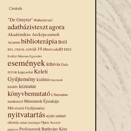
Címkék
"De Gruyter"
#ruhatárvan!
adatbázisteszt
agora
Akadémikus Arcképcsarnok
biblioterápia
Brill
Arcanum
covid-19
ebsco
eduID
EISZ
BTL
CEEOL
Erdélyi Múzeum Egyesület
események
felhívás
Gale
Keleti
kapcsolat
JSTOR
Gyűjtemény
kiállítás
kurzusok
kézirattár
kérdőív
könyvbemutató
L'Harmattan
Múzeumok Éjszakája
metakereső
Művészeti Gyűjtemény
nyitvatartás
nyári szünet
oktatás
Open Access
online katalógus
Professzorok Batthyány Köre
palgrave