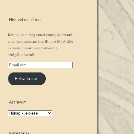
Hírlevél emailben
Kérjük, adja meg email címét, ha ezentúl
emailben szeretne értesülni az MTA KIK
aktuális híreiről, eseményeiről,
szolgáltatásairól.
Email
cím
Feliratkozás
Archívum
Archívum
Kategóriák