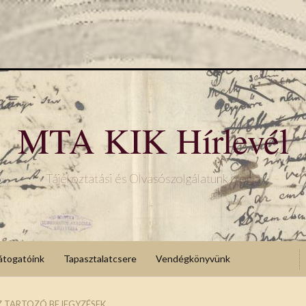
MTA KIK Hírlevél
Tájékoztatási és Olvasószolgálatunk blogja
átogatóink
Tapasztalatcsere
Vendégkönyvünk
 TARTOZÓ BEJEGYZÉSEK