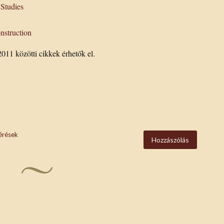
 Studies
nstruction
011 közötti cikkek érhetők el.
érések
Hozzászólás