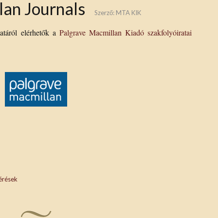
lan Journals
Szerző:
MTA KIK
atáról elérhetők a
Palgrave Macmillan Kiadó szakfolyóiratai
érések