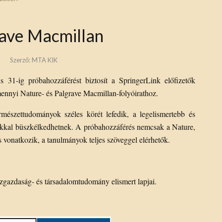
rave Macmillan
s
Szerző:
MTA KIK
 31-ig próbahozzáférést biztosít a SpringerLink előfizetők
ennyi Nature- és Palgrave Macmillan-folyóirathoz.
rmészettudományok széles körét lefedik, a legelismertebb és
kkal büszkélkedhetnek. A próbahozzáférés nemcsak a Nature,
s vonatkozik, a tanulmányok teljes szöveggel elérhetők.
zgazdaság- és társadalomtudomány elismert lapjai.