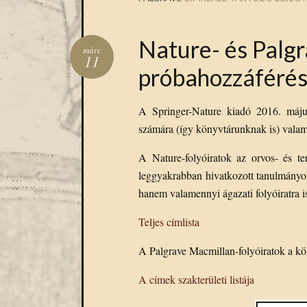
Nature- és Palg
márc
11
próbahozzáféré
A Springer-Nature kiadó 2016. május
számára (így könyvtárunknak is) valam
A Nature-folyóiratok az orvos- és te
leggyakrabban hivatkozott tanulmányo
hanem valamennyi ágazati folyóiratra i
Teljes címlista
A Palgrave Macmillan-folyóiratok a kö
A címek szakterületi listája