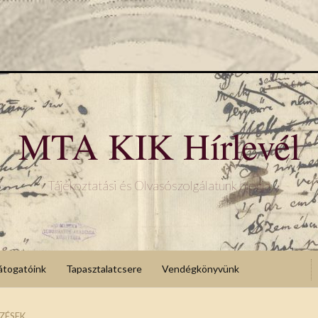
MTA KIK Hírlevél
Tájékoztatási és Olvasószolgálatunk blogja
átogatóink
Tapasztalatcsere
Vendégkönyvünk
ZÉSEK