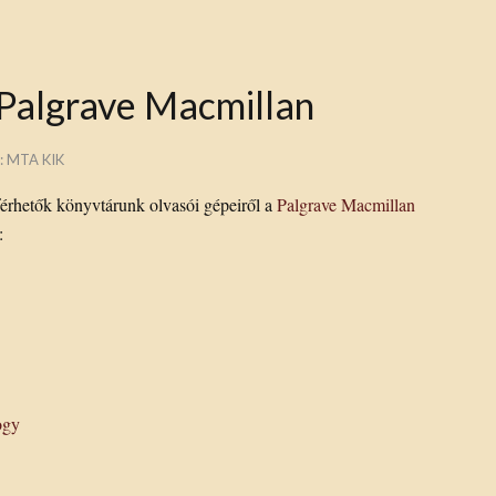
 Palgrave Macmillan
:
MTA KIK
férhetők könyvtárunk olvasói gépeiről a
Palgrave Macmillan
:
ogy