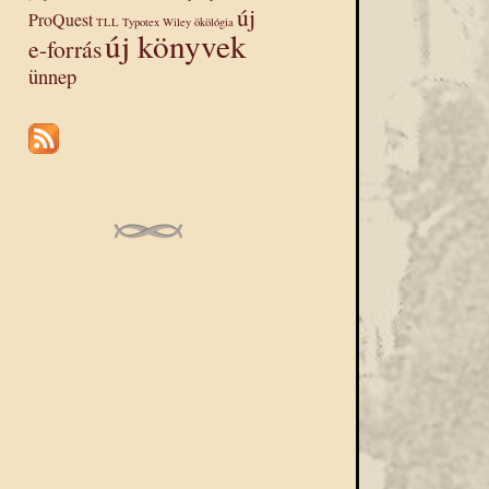
új
ProQuest
TLL
Typotex
Wiley
ökölógia
új könyvek
e-forrás
ünnep