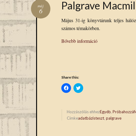
Palgrave Macmil
máj
6
Május 31-ig könyvtárunk teljes hálóz
számos témakörben.
Bővebb információ
Share this:
Click
Click
to
to
share
share
on
on
Facebook
Twitter
(Opens
(Opens
in
in
Hozzászólás ehhez
Egyéb
,
Próbahozzáf
new
new
Címke
adatbázisteszt
,
palgrave
window)
window)