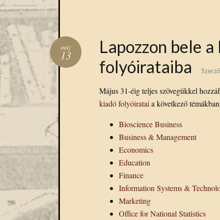
Lapozzon bele a
máj
13
folyóirataiba
Szerző
Május 31-éig teljes szövegükkel hozzá
kiadó folyóiratai
a következő témákban
Bioscience Business
Business & Management
Economics
Education
Finance
Information Systems & Technol
Marketing
Office for National Statistics