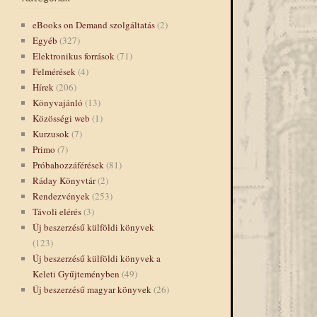
eBooks on Demand szolgáltatás
(2)
Egyéb
(327)
Elektronikus források
(71)
Felmérések
(4)
Hírek
(206)
Könyvajánló
(13)
Közösségi web
(1)
Kurzusok
(7)
Primo
(7)
Próbahozzáférések
(81)
Ráday Könyvtár
(2)
Rendezvények
(253)
Távoli elérés
(3)
Új beszerzésű külföldi könyvek
(123)
Új beszerzésű külföldi könyvek a
Keleti Gyűjteményben
(49)
Új beszerzésű magyar könyvek
(26)