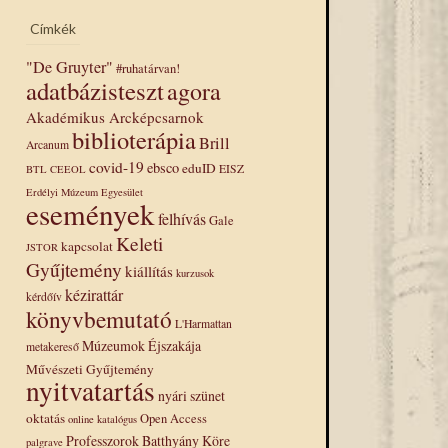
Címkék
"De Gruyter"
#ruhatárvan!
adatbázisteszt
agora
Akadémikus Arcképcsarnok
biblioterápia
Brill
Arcanum
covid-19
ebsco
eduID
EISZ
BTL
CEEOL
Erdélyi Múzeum Egyesület
események
felhívás
Gale
Keleti
kapcsolat
JSTOR
Gyűjtemény
kiállítás
kurzusok
kézirattár
kérdőív
könyvbemutató
L'Harmattan
Múzeumok Éjszakája
metakereső
Művészeti Gyűjtemény
nyitvatartás
nyári szünet
oktatás
Open Access
online katalógus
Professzorok Batthyány Köre
palgrave