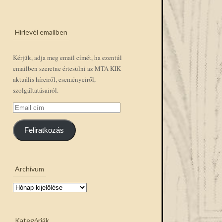
Hírlevél emailben
Kérjük, adja meg email címét, ha ezentúl
emailben szeretne értesülni az MTA KIK
aktuális híreiről, eseményeiről,
szolgáltatásairól.
Email
cím
Feliratkozás
Archívum
Archívum
Kategóriák