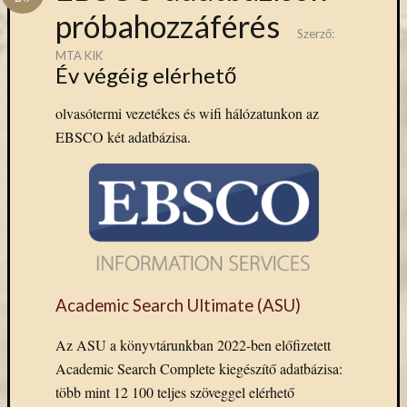
Hírlevél
próbahozzáférés
emailben
Szerző:
MTA KIK
Kérjük,
Év végéig elérhető
adja
meg
olvasótermi vezetékes és wifi hálózatunkon az
email
EBSCO két adatbázisa.
címét,
ha
ezentúl
emailben
szeretne
értesülni
az
MTA
Academic Search Ultimate (ASU)
KIK
aktuális
Az ASU a könyvtárunkban 2022-ben előfizetett
híreiről,
Academic Search Complete kiegészítő adatbázisa:
eseményeir
szolgáltatá
több mint 12 100 teljes szöveggel elérhető