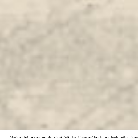
Weboldalunkon cookie-kat (sütiket) használunk, melyek célja, ho