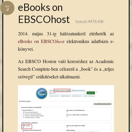
eBooks on
ápr
4
EBSCOhost
Szerző:
MTA KIK
2014. május 31-ig hálózatunkról elérhetők az
eBooks on EBSCO
host
elektronikus adatbázis e-
könyvei.
Az EBSCO Hoston való kereséshez az Academic
Search Complete-ben célszerű a „book” és a „teljes
szövegű” szűkítéseket alkalmazni.