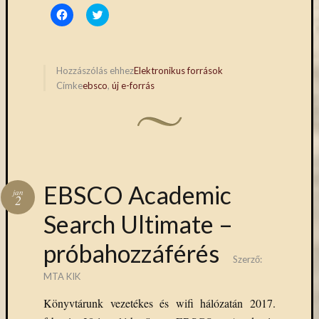
Click
Click
to
to
share
share
on
on
Facebook
Twitter
(Opens
(Opens
in
in
Hozzászólás ehhez
Elektronikus források
new
new
Címke
ebsco
,
új e-forrás
window)
window)
EBSCO Academic
jan
2
Search Ultimate –
próbahozzáférés
Szerző:
MTA KIK
Könyvtárunk vezetékes és wifi hálózatán 2017.