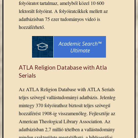
folyóiratot tartalmaz, amelyből közel 10 600
Email
lektorált folyóirat. A folyóiratcikkek mellett az
cím
adatbázisban 75 ezer tudományos videó is
F
e
hozzáférhető.
l
i
r
a
t
k
o
z
ATLA Religion Database with Atla
á
s
Serials
Az ATLA Religion Database with ATLA Serials
teljes szövegű vallástudományi adatbázis. Jelenleg
Archívu
mintegy 370 folyóirathoz biztosít teljes szövegű
Archívum
hozzáférést 1908-ig visszamenőleg. Fejlesztője az
American Theological Library Association. Az
Kategóri
adatbázisban 2,7 millió tételben a vallástudomány
minden szakterülete megtalálható, a bibliográfiai