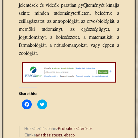
jelentések és videók
párat
lan gyűjteményét kínálja
szinte minden tudományterületen, beleértve
a
csillagászatot, az
antropológiát,
az orvosbiológiát, a
mérnöki tudományt
, az egészségügyet,
a
jogtudományt, a bölcsészetet, a matematikát
,
a
farmakológiát,
a nő
tudományokat, vagy éppen a
zoológiát.
Share this:
Click
Click
to
to
share
share
on
on
Facebook
Twitter
(Opens
(Opens
in
in
Hozzászólás ehhez
Próbahozzáférések
new
new
Címke
adatbázisteszt
,
ebsco
window)
window)