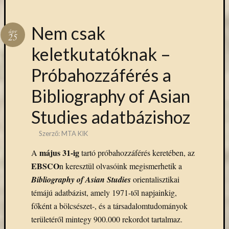
(7)
Primo
(7)
Nem csak
ápr
Próbah
25
(81)
keletkutatóknak –
Ráday
Könyvt
Próbahozzáférés a
(2)
Bibliography of Asian
Rendez
(253)
Studies adatbázishoz
Távoli
elérés
Szerző:
MTA KIK
(3)
Új
május 31-ig
A
tartó próbahozzáférés keretében, az
beszerz
EBSCO
n keresztül olvasóink megismerhetik a
külföld
Bibliography of Asian Studies
orientalisztikai
könyv
(123)
témájú adatbázist, amely 1971-től napjainkig,
Új
főként a bölcsészet-, és a társadalomtudományok
beszerz
területéről mintegy 900.000 rekordot tartalmaz.
külföld