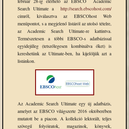
február 28-ig elérhető az EBSCO Academic
Search Ultimate a
http://search.ebscohost.com/
címről, kiválasztva az EBSCOhost Web
menüpontot, s a megjelenő listáról az utolsó tételre,
az Academic Search Ultimate-re kattintva.
Természetesen a többi EBSCO-s adatbázissal
egyidejűleg (tetszőlegesen kombinálva őket) is
kereshetünk az Ultimate-ben, ha kijelöljük azt a
listánkon.
Az Academic Search Ultimate
egy új adatbázis,
amelyet az EBSCO világszerte 2016 októberében
mutatott be a piacon. A kollekció
lektorált, teljes
szövegű
folyóiratok, magazinok, könyvek,