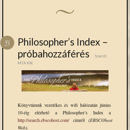
Philosopher’s Index –
ápr
25
próbahozzáférés
Szerző:
MTA KIK
Könyvtárunk vezetékes és wifi hálózatán június
10-éig elérhető a Philosopher’s Index a
http://search.ebscohost.com/
címről
(EBSCOhost
Web)
.