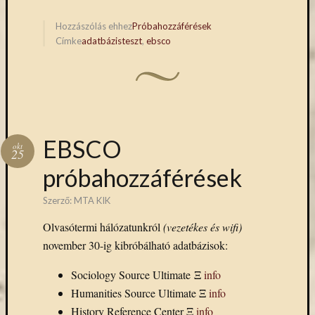
Facebook
Twitter
Arcképcs
(Opens
(Opens
in
in
Hozzászólás ehhez
Próbahozzáférések
Arcanum
new
new
biblio
Címke
adatbázisteszt
,
ebsco
window)
window)
Brill
BTL
CEEOL
covid-
19
EBSCO
ebsco
okt
25
eduID
próbahozzáférések
EISZ
Erdélyi
Szerző:
MTA KIK
Múzeum
Egyesület
Olvasótermi hálózatunkról
(vezetékes és wifi)
esem
november 30-ig kibróbálható adatbázisok:
felhívás
Sociology Source Ultimate Ξ
info
Gale
JSTOR
Humanities Source Ultimate Ξ
info
kapcsolat
History Reference Center Ξ
info