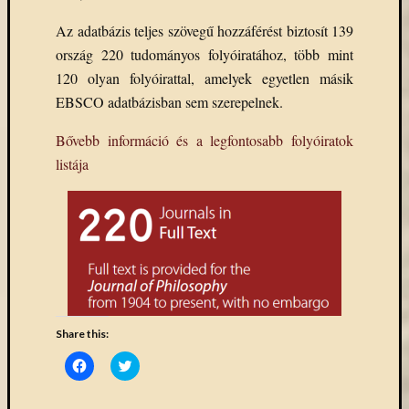
Az adatbázis teljes szövegű hozzáférést biztosít 139
ország 220 tudományos folyóiratához, több mint
120 olyan folyóirattal, amelyek egyetlen másik
EBSCO adatbázisban sem szerepelnek.
Bővebb információ és a legfontosabb folyóiratok
listája
Share this:
Click
Click
to
to
share
share
on
on