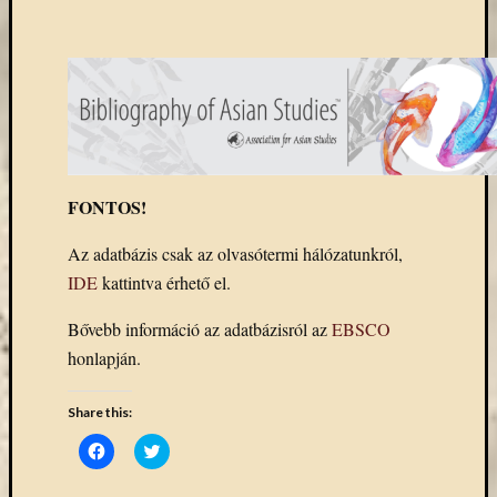
könyv
a
Keleti
Gyűjte
(49)
Új
beszerz
magyar
FONTOS!
könyv
(26)
Az adatbázis csak az olvasótermi hálózatunkról,
IDE
kattintva érhető el.
Címkék
Bővebb információ az adatbázisról az
EBSCO
"De
honlapján.
Gruyter"
#ruhatárvan
Share this:
adatbá
Click
Click
agora
to
to
share
share
Akadémi
on
on