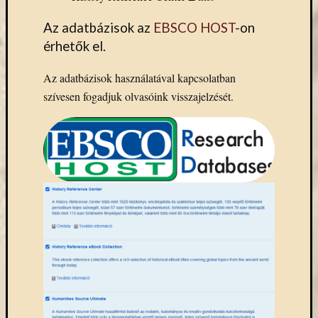
Keleti
Gyűjte
Az adatbázisok az
EBSCO HOST
-on
kiállítás
érhetők el.
kurzusok
kérdőív
Az adatbázisok használatával kapcsolatban
kézirattár
szívesen fogadjuk olvasóink visszajelzését.
könyv
L'Harmattan
metakereső
Múzeumo
Éjszakája
Művészeti
Gyűjtemé
nyitv
nyári
szünet
oktatás
online
katalógus