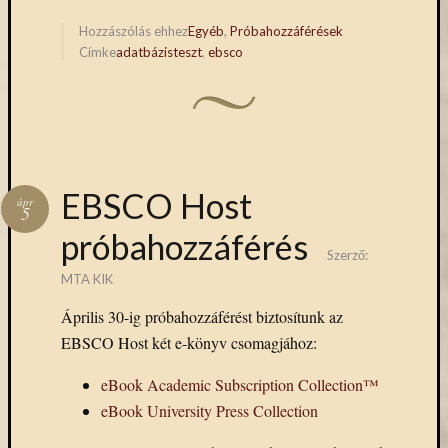
Facebook
Twitter
(Opens
(Opens
in
in
Hozzászólás ehhez
Egyéb
,
Próbahozzáférések
new
new
Címke
adatbázisteszt
,
ebsco
window)
window)
EBSCO Host
ápr
5
próbahozzáférés
Szerző:
MTA KIK
Április 30-ig próbahozzáférést biztosítunk az
EBSCO Host két e-könyv csomagjához:
eBook Academic Subscription Collection™
eBook University Press Collection