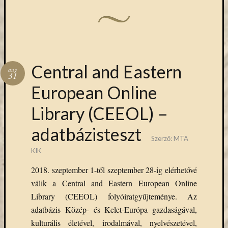
eBooks
on
Deman
szolgál
(2)
Egyéb
Central and Eastern
aug
(327)
31
Elektro
European Online
forráso
(71)
Library (CEEOL) –
Felmér
(4)
adatbázisteszt
Hírek
Szerző:
MTA
(206)
KIK
Könyva
2018. szeptember 1-től szeptember 28-ig elérhetővé
(13)
válik a Central and Eastern European Online
Közöss
web
Library (CEEOL) folyóiratgyűjteménye. Az
(1)
adatbázis Közép- és Kelet-Európa gazdaságával,
Kurzus
kulturális életével, irodalmával, nyelvészetével,