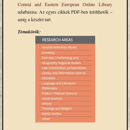
Central and Eastern European Online Library
Arcképcs
adatbázisa. Az egyes cikkek PDF-ben letölthetők –
Arcanum
biblio
amíg a készlet tart.
Brill
Témakörök:
BTL
CEEOL
covid-
19
ebsco
eduID
EISZ
Erdélyi
Múzeum
Egyesület
esem
felhívás
Gale
JSTOR
kapcsolat