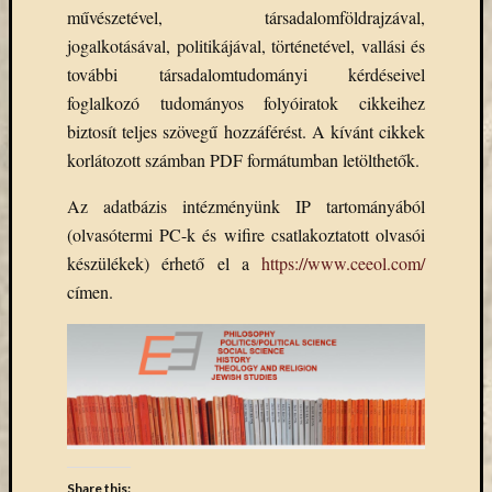
(7)
művészetével, társadalomföldrajzával,
Primo
jogalkotásával, politikájával, történetével, vallási és
(7)
további társadalomtudományi kérdéseivel
Próbah
(81)
foglalkozó tudományos folyóiratok cikkeihez
Ráday
biztosít teljes szövegű hozzáférést. A kívánt cikkek
Könyvt
korlátozott számban PDF formátumban letölthetők.
(2)
Rendez
Az adatbázis intézményünk IP tartományából
(253)
(olvasótermi PC-k és wifire csatlakoztatott olvasói
Távoli
készülékek) érhető el a
https://www.ceeol.com/
elérés
címen.
(3)
Új
beszerz
külföld
könyv
(123)
Új
beszerz
külföld
Share this: