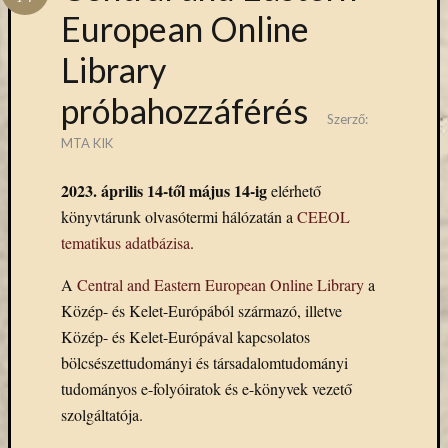
Hírlevél
European Online
emailben
Library
Kérjük,
adja
próbahozzáférés
meg
Szerző:
email
MTA KIK
címét,
ha
2023. április 14-től május 14-ig
elérhető
ezentúl
könyvtárunk olvasótermi hálózatán a
CEEOL
emailben
tematikus adatbázisa
.
szeretne
értesülni
A
Central and Eastern European Online Library
a
az
Közép- és Kelet-Európából származó, illetve
MTA
Közép- és Kelet-Európával kapcsolatos
KIK
bölcsészettudományi és társadalomtudományi
aktuális
híreiről,
tudományos e-folyóiratok és e-könyvek vezető
eseményeir
szolgáltatója.
szolgáltatá