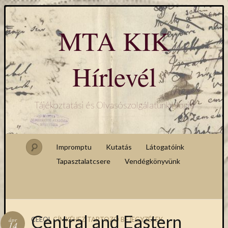
MTA KIK
Hírlevél
Tájékoztatási és Olvasószolgálatunk blogja
Impromptu
Kutatás
Látogatóink
Tapasztalatcsere
Vendégkönyvünk
Central and Eastern
CEEOL
CÍMKÉHEZ TARTOZÓ BEJEGYZÉSEK
ápr
14