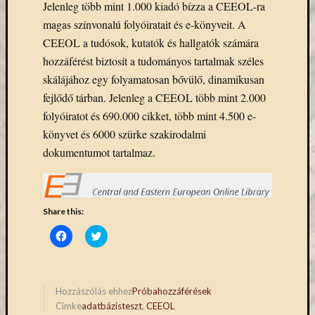
Jelenleg több mint 1.000 kiadó bízza a CEEOL-ra
Email
magas színvonalú folyóiratait és e-könyveit. A
cím
CEEOL a tudósok, kutatók és hallgatók számára
F
e
hozzáférést biztosít a tudományos tartalmak széles
l
i
skálájához egy folyamatosan bővülő, dinamikusan
r
fejlődő tárban. Jelenleg a CEEOL több mint 2.000
a
t
folyóiratot és 690.000 cikket, több mint 4.500 e-
k
könyvet és 6000 szürke szakirodalmi
o
z
dokumentumot tartalmaz.
á
s
Share this:
Archívu
Click
Click
to
to
Archívum
share
share
on
on
Facebook
Twitter
(Opens
(Opens
in
in
Hozzászólás ehhez
Próbahozzáférések
Kategóri
new
new
Címke
adatbázisteszt
,
CEEOL
window)
window)