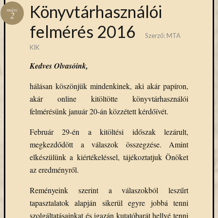
Könyvtárhasználói
Arcképcs
márc
2
Arcanum
biblio
felmérés 2016
Szerző:
MTA
Brill
KIK
BTL
Kedves Olvasóink,
CEEOL
covid-
hálásan köszönjük mindenkinek, aki akár papíron,
19
ebsco
akár online kitöltötte könyvtárhasználói
eduID
felmérésünk január 20-án közzétett kérdőívét.
EISZ
Február 29-én a kitöltési időszak lezárult,
Erdélyi
Múzeum
megkezdődött a válaszok összegzése. Amint
Egyesület
elkészülünk a kiértékeléssel, tájékoztatjuk Önöket
esem
az eredményről.
felhívás
Reményeink szerint a válaszokból leszűrt
Gale
JSTOR
tapasztalatok alapján sikerül egyre jobbá tenni
kapcsolat
szolgáltatásainkat és igazán kutatóbarát hellyé tenni