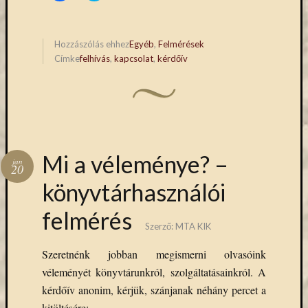
Open
share
share
on
on
Access
Facebook
Twitter
(Opens
(Opens
palgrave
in
in
Hozzászólás ehhez
Egyéb
,
Felmérések
Professzor
new
new
Címke
felhívás
,
kapcsolat
,
kérdőív
window)
window)
Batthyány
Köre
ProQuest
TLL
Typotex
Wiley
Mi a véleménye? –
ökölógia
jan
20
új
könyvtárhasználói
e-
forrás
felmérés
új
Szerző:
MTA KIK
köny
Szeretnénk jobban megismerni olvasóink
ünnep
véleményét könyvtárunkról, szolgáltatásainkról. A
kérdőív anonim, kérjük, szánjanak néhány percet a
kitöltésére: