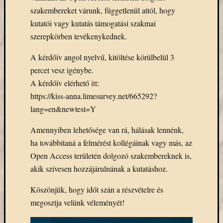
Email
szakembereket várunk, függetlenül attól, hogy
cím
kutatói vagy kutatás támogatási szakmai
F
szerepkörben tevékenykednek.
e
l
i
A kérdőív angol nyelvű, kitöltése körülbelül 3
r
percet vesz igénybe.
a
t
A kérdőív elérhető
itt
:
k
o
https://kiss-anna.limesurvey.net/665292?
z
lang=en&newtest=Y
á
s
Amennyiben lehetősége van rá, hálásak lennénk,
ha továbbítaná a felmérést kollégáinak vagy más, az
Open Access területén dolgozó szakembereknek is,
Archívu
akik szívesen hozzájárulnának a kutatáshoz.
Archívum
Köszönjük, hogy időt szán a részvételre és
megosztja velünk véleményét!
Kategóri