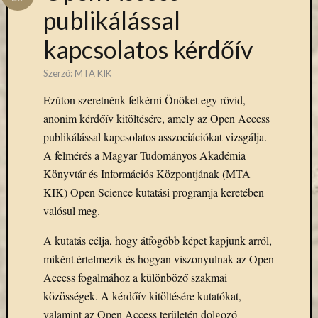
Hírlevél
publikálással
emailben
kapcsolatos kérdőív
Kérjük,
adja
Szerző:
MTA KIK
meg
Ezúton szeretnénk felkérni Önöket egy rövid,
email
címét,
anonim kérdőív kitöltésére, amely az Open Access
ha
publikálással kapcsolatos asszociációkat vizsgálja.
ezentúl
A felmérés a Magyar Tudományos Akadémia
emailben
Könyvtár és Információs Központjának (MTA
szeretne
KIK) Open Science kutatási programja keretében
értesülni
valósul meg.
az
MTA
A kutatás célja, hogy átfogóbb képet kapjunk arról,
KIK
aktuális
miként értelmezik és hogyan viszonyulnak az Open
híreiről,
Access fogalmához a különböző szakmai
eseményeir
közösségek. A kérdőív kitöltésére kutatókat,
szolgáltatá
valamint az Open Access területén dolgozó