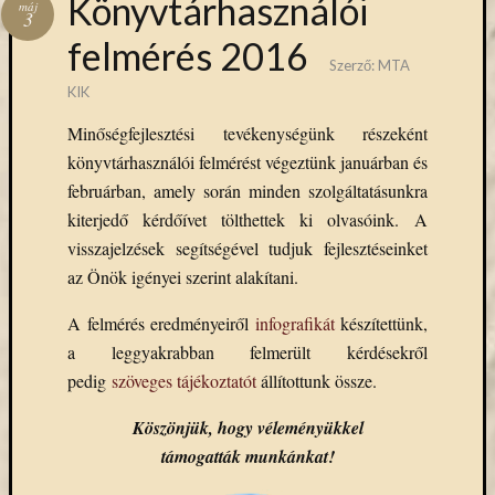
Könyvtárhasználói
(7)
máj
3
Primo
felmérés 2016
(7)
Szerző:
MTA
Próbah
KIK
(81)
Ráday
Minőségfejlesztési tevékenységünk részeként
Könyvt
könyvtárhasználói felmérést végeztünk januárban és
(2)
februárban, amely során minden szolgáltatásunkra
Rendez
kiterjedő kérdőívet tölthettek ki olvasóink. A
(253)
Távoli
visszajelzések segítségével tudjuk fejlesztéseinket
elérés
az Önök igényei szerint alakítani.
(3)
Új
A felmérés eredményeiről
infografikát
készítettünk,
beszerz
a leggyakrabban felmerült kérdésekről
külföld
pedig
szöveges tájékoztatót
állítottunk össze.
könyv
(123)
Köszönjük, hogy véleményükkel
Új
támogatták munkánkat!
beszerz
külföld