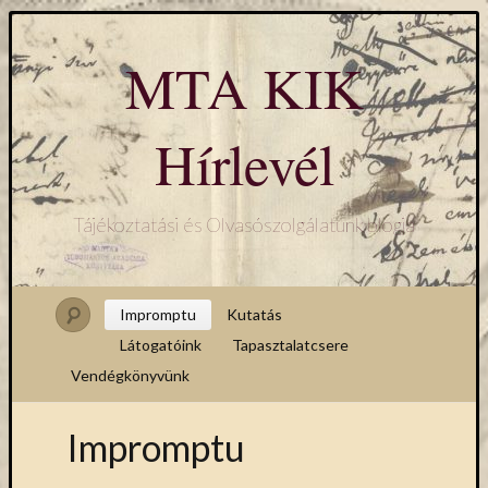
MTA KIK
Hírlevél
Tájékoztatási és Olvasószolgálatunk blogja
Impromptu
Kutatás
Látogatóink
Tapasztalatcsere
Vendégkönyvünk
Impromptu
Hírlevél