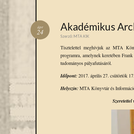
Akadémikus Arck
ápr
24
Szerző:
MTA KIK
Tisztelettel meghívjuk az MTA Kön
programra, amelynek keretében Frank T
tudományos pályafutásáról.
Időpont:
2017. április 27. csütörtök 17
Helyszín:
MTA Könyvtár és Információs
Szeretette