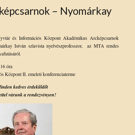
képcsarnok – Nyomárkay
yvtár és Információs Központ Akadémikus Arcképcsarnok
árkay István szlavista nyelvészprofesszor, az MTA rendes
yafutásáról.
 16 óra
s Központ II. emeleti konferenciaterme
inden kedves érdeklődőt
tettel várunk a rendezvényen!