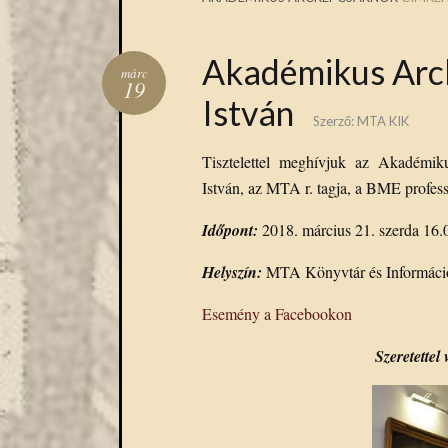
Akadémikus Arck
márc
19
István
Szerző:
MTA KIK
Tisztelettel meghívjuk az Akadémik
István, az MTA r. tagja, a BME profess
Időpont:
2018. március 21. szerda 16.
Helyszín:
MTA Könyvtár és Információ
Esemény a Facebookon
Szeretette