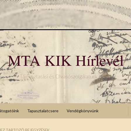
MTA KIK Hírlevél
Tájékoztatási és Olvasószolgálatunk blogja
átogatóink
Tapasztalatcsere
Vendégkönyvünk
EZ TARTOZÓ BEJEGYZÉSEK