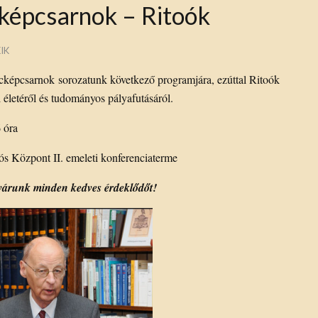
képcsarnok – Ritoók
IK
cképcsarnok sorozatunk következő programjára, ezúttal Ritoók
életéről és tudományos pályafutásáról.
 óra
 Központ II. emeleti konferenciaterme
l várunk minden kedves érdeklődőt!