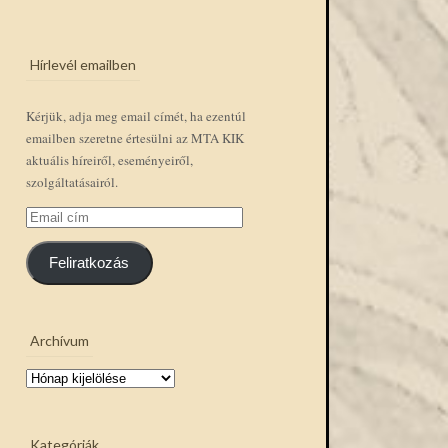
Hírlevél emailben
Kérjük, adja meg email címét, ha ezentúl
emailben szeretne értesülni az MTA KIK
aktuális híreiről, eseményeiről,
szolgáltatásairól.
Email
cím
Feliratkozás
Archívum
Archívum
Kategóriák