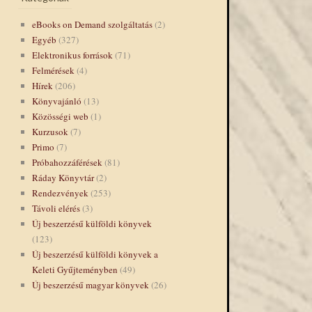
eBooks on Demand szolgáltatás
(2)
Egyéb
(327)
Elektronikus források
(71)
Felmérések
(4)
Hírek
(206)
Könyvajánló
(13)
Közösségi web
(1)
Kurzusok
(7)
Primo
(7)
Próbahozzáférések
(81)
Ráday Könyvtár
(2)
Rendezvények
(253)
Távoli elérés
(3)
Új beszerzésű külföldi könyvek
(123)
Új beszerzésű külföldi könyvek a
Keleti Gyűjteményben
(49)
Új beszerzésű magyar könyvek
(26)