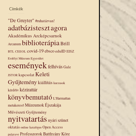
Címkék
"De Gruyter"
#ruhatárvan!
adatbázisteszt
agora
Akadémikus Arcképcsarnok
biblioterápia
Brill
Arcanum
covid-19
ebsco
eduID
EISZ
BTL
CEEOL
Erdélyi Múzeum Egyesület
események
felhívás
Gale
Keleti
kapcsolat
JSTOR
Gyűjtemény
kiállítás
kurzusok
kézirattár
kérdőív
könyvbemutató
L'Harmattan
Múzeumok Éjszakája
metakereső
Művészeti Gyűjtemény
nyitvatartás
nyári szünet
oktatás
Open Access
online katalógus
Professzorok Batthyány Köre
palgrave