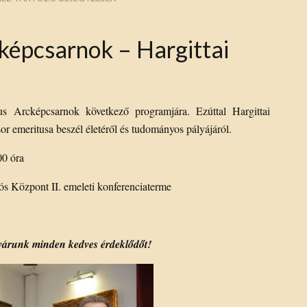
épcsarnok – Hargittai
us Arcképcsarnok következő programjára. Ezúttal Hargittai
or emeritusa beszél életéről és tudományos pályájáról.
00 óra
s Központ II. emeleti konferenciaterme
l várunk minden kedves érdeklődőt!