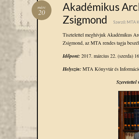
Akadémikus Arc
márc
20
Zsigmond
Szerző:
MTA K
Tisztelettel meghívjuk Akadémikus Ar
Zsigmond, az MTA rendes tagja beszél 
Időpont:
2017. március 22. (szerda) 16
Helyszín:
MTA Könyvtár és Információs
Szeretette