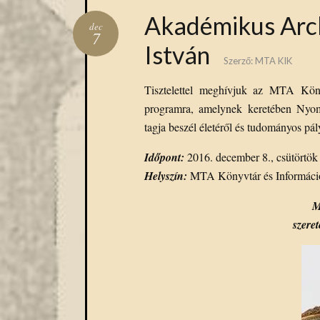
Akadémikus Arc
dec
7
István
Szerző:
MTA KIK
Tisztelettel meghívjuk az MTA Kön
programra, amelynek keretében Nyom
tagja beszél életéről és tudományos pál
Időpont:
2016. december 8., csütörtök
Helyszín:
MTA Könyvtár és Információ
M
szere