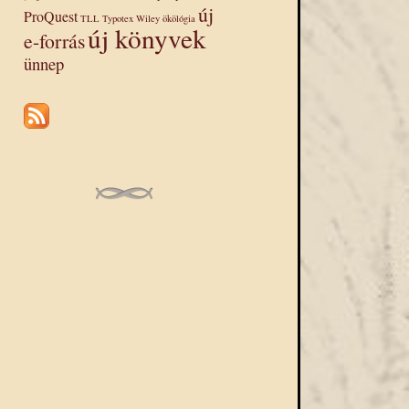
új
ProQuest
TLL
Typotex
Wiley
ökölógia
új könyvek
e-forrás
ünnep