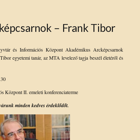
épcsarnok – Frank Tibor
yvtár és Információs Központ Akadémikus Arcképcsarnok
ibor egyetemi tanár, az MTA levelező tagja beszél életéről és
.30
 Központ II. emeleti konferenciaterme
l várunk minden kedves érdeklődőt.