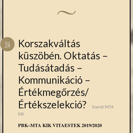
(7)
Primo
(7)
Próbah
(81)
Ráday
Könyvt
Korszakváltás
nov
28
(2)
küszöbén. Oktatás –
Rendez
(253)
Tudásátadás –
Távoli
elérés
Kommunikáció –
(3)
Új
Értékmegőrzés/
beszerz
külföld
Értékszelekció?
könyv
Szerző:
MTA
(123)
KIK
Új
beszerz
PBK–MTA KIK VITAESTEK 2019/2020
külföld