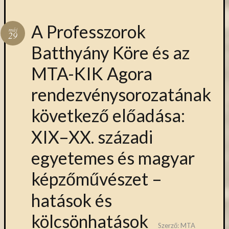
A Professzorok
máj
29
Batthyány Köre és az
MTA-KIK Agora
rendezvénysorozatának
következő előadása:
XIX–XX. századi
egyetemes és magyar
képzőművészet –
hatások és
kölcsönhatások
Szerző:
MTA