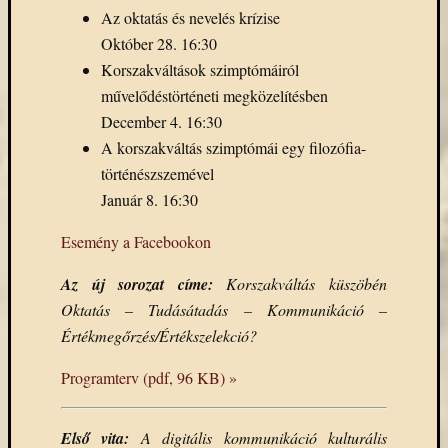
Az oktatás és nevelés krízise
Október 28. 16:30
Korszakváltások szimptómáiról
művelődéstörténeti megközelítésben
December 4. 16:30
A korszakváltás szimptómái egy filozófia-
történészszemével
Január 8. 16:30
Esemény a Facebookon
Az új sorozat címe:
Korszakváltás küszöbén
Oktatás – Tudásátadás – Kommunikáció –
Értékmegőrzés/Értékszelekció?
Programterv (pdf, 96 KB) »
Első vita:
A digitális kommunikáció kulturális