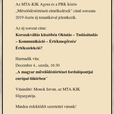
Az MTA-KIK Agora és a PBK közös
könyv
a
„Művelődéstörténeti elmélkedések” című sorozata
Keleti
2019 őszén új tematikával jelentkezik.
Gyűjte
(49)
Az új sorozat címe:
Új
Korszakváltás küszöbén Oktatás – Tudásátadás
beszerz
– Kommunikáció – Értékmegőrzés/
magyar
Értékszelekció?
könyv
(26)
Harmadik vita:
December 4., szerda, 16:30
A magyar művelődéstörténet fordulópontjai
Címkék
„
európai tükörben
”
"De
Gruyter"
Vitaindító: Monok István, az MTA-KIK
#ruhatárvan
főigazgatója.
adatbá
agora
Minden érdeklődőt szeretettel várunk!
Akadémi