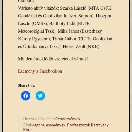
Csoport)
eBooks
Várható aktív vitázók: Szarka László (MTA CsFK
on
Geodéziai és Geofizikai Intézet, Sopron), Haszpra
Deman
szolgál
László (OMSz), Bartholy Judit (ELTE
(2)
Meteorológiai Tszk), Mika János (Eszterházy
Egyéb
Károly Egyetem), Timár Gábor (ELTE, Geofizikai
(327)
és Űrtudományi Tszk.), Hetesi Zsolt (NKE)
Elektro
forráso
Minden érdeklődőt szeretettel várunk!
(71)
Felmér
Esemény a Facebookon
(4)
Hírek
Share this:
(206)
Könyva
Click
Click
to
to
(13)
share
share
Közöss
on
on
Facebook
Twitter
web
(Opens
(Opens
in
in
Hozzászólás ehhez
Rendezvények
(1)
new
new
Címke
agora
,
események
,
Professzorok Batthyány
window)
window)
Kurzus
Köre