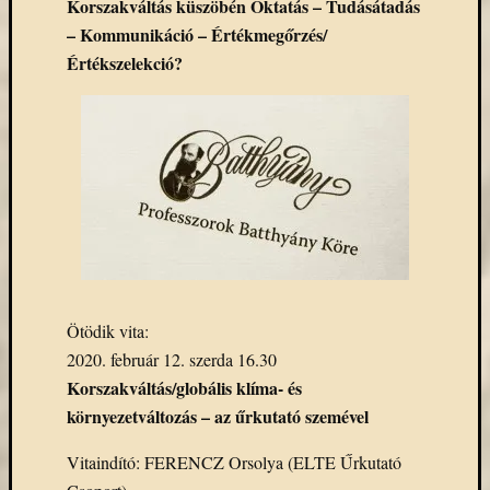
Korszakváltás küszöbén Oktatás – Tudásátadás
Email
– Kommunikáció – Értékmegőrzés/
cím
Értékszelekció?
F
e
l
i
r
a
t
k
o
z
á
s
Ötödik vita:
Archívu
2020. február 12. szerda 16.30
Korszakváltás/globális klíma- és
Archívum
környezetváltozás – az űrkutató szemével
Kategóri
Vitaindító: FERENCZ Orsolya (ELTE Űrkutató