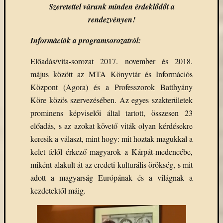
Szeretettel várunk minden érdeklődőt a
rendezvényen!
Információk a programsorozatról:
Előadás/vita-sorozat 2017. november és 2018.
május között az MTA Könyvtár és Információs
Központ (Agora) és a Professzorok Batthyány
Köre közös szervezésében. Az egyes szakterületek
prominens képviselői által tartott, összesen 23
előadás, s az azokat követő viták olyan kérdésekre
keresik a választ, mint hogy: mit hoztak magukkal a
kelet felől érkező magyarok a Kárpát-medencébe,
miként alakult át az eredeti kulturális örökség, s mit
adott a magyarság Európának és a világnak a
kezdetektől máig.