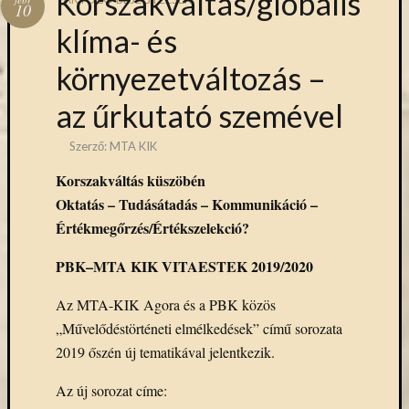
Korszakváltás/globális
Hírlevél
10
emailben
klíma- és
környezetváltozás –
Kérjük,
adja
az űrkutató szemével
meg
email
Szerző:
MTA KIK
címét,
ha
Korszakváltás küszöbén
ezentúl
Oktatás – Tudásátadás – Kommunikáció –
emailben
Értékmegőrzés/Értékszelekció?
szeretne
értesülni
PBK–MTA KIK VITAESTEK 2019/2020
az
MTA
Az MTA-KIK Agora és a PBK közös
KIK
„Művelődéstörténeti elmélkedések” című sorozata
aktuális
híreiről,
2019 őszén új tematikával jelentkezik.
eseményeir
Az új sorozat címe:
szolgáltatá