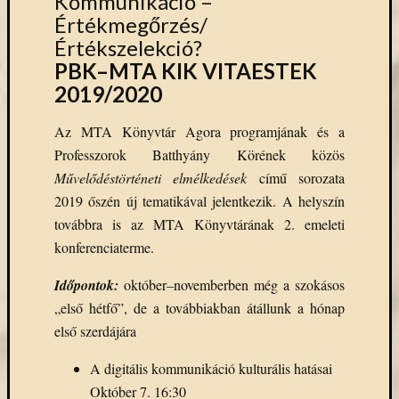
Kommunikáció –
Open
Értékmegőrzés/
Access
Értékszelekció?
palgrave
Professzor
PBK–MTA KIK VITAESTEK
Batthyány
2019/2020
Köre
ProQuest
Az MTA Könyvtár Agora programjának és a
TLL
Professzorok Batthyány Körének közös
Typotex
Művelődéstörténeti elmélkedések
című sorozata
Wiley
2019 őszén új tematikával jelentkezik. A helyszín
ökölógia
új
továbbra is az MTA Könyvtárának 2. emeleti
e-
konferenciaterme.
forrás
új
Időpontok:
október–novemberben még a szokásos
köny
„első hétfő”, de a továbbiakban átállunk a hónap
első szerdájára
ünnep
A digitális kommunikáció kulturális hatásai
Október 7. 16:30