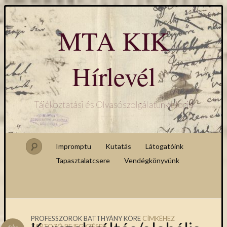
MTA KIK
Hírlevél
Tájékoztatási és Olvasószolgálatunk blogja
Impromptu
Kutatás
Látogatóink
Tapasztalatcsere
Vendégkönyvünk
PROFESSZOROK BATTHYÁNY KÖRE
CÍMKÉHEZ
TARTOZÓ BEJEGYZÉSEK
febr