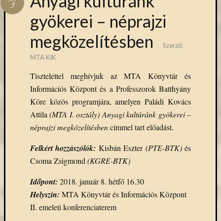
Anyagi kultúránk
3
gyökerei – néprajzi
megközelítésben
Szerző:
MTA KIK
Tisztelettel meghívjuk az MTA Könyvtár és
Információs Központ és a Professzorok Batthyány
Köre közös programjára, amelyen Paládi Kovács
Attila
(MTA I. osztály)
Anyagi kultúránk gyökerei –
néprajzi megközelítésben
címmel tart előadást.
Felkért hozzászólók:
Kisbán Eszter
(PTE-BTK)
és
Csoma Zsigmond
(KGRE-BTK)
Időpont:
2018. január 8. hétfő 16.30
Helyszín:
MTA Könyvtár és Információs Központ
II. emeleti konferenciaterem