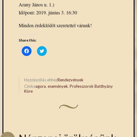
Arany János u. 1.)
Időpont: 2019. június 3. 16:30
Minden érdeklődőt szeretettel várunk!
Share this:
Click
Click
to
to
share
share
on
on
Facebook
Twitter
(Opens
(Opens
in
in
new
new
Hozzászólás ehhez
Rendezvények
window)
window)
Címke
agora
,
események
,
Professzorok Batthyány
Köre
márc