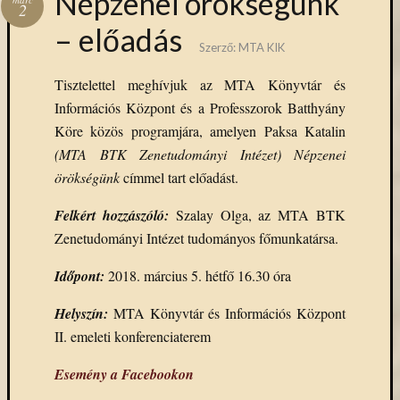
Népzenei örökségünk
2
– előadás
Szerző:
MTA KIK
Tisztelettel meghívjuk az MTA Könyvtár és
Információs Központ és a Professzorok Batthyány
Köre közös programjára, amelyen Paksa Katalin
(MTA BTK Zenetudományi Intézet)
Népzenei
örökségünk
címmel tart előadást.
Felkért hozzászóló:
Szalay Olga, az MTA BTK
Zenetudományi Intézet tudományos főmunkatársa.
Időpont:
2018. március 5. hétfő 16.30 óra
Helyszín:
MTA Könyvtár és Információs Központ
II. emeleti konferenciaterem
Esemény a Facebookon