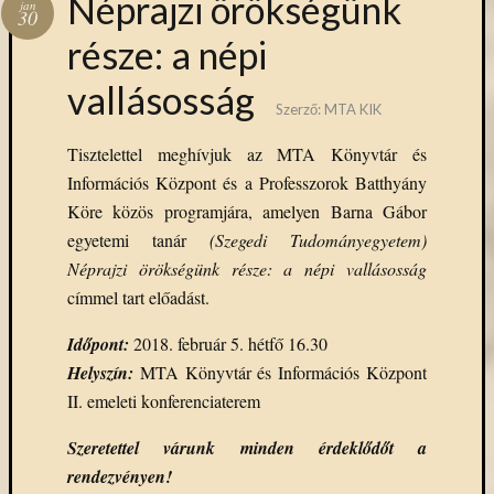
Néprajzi örökségünk
jan
30
része: a népi
vallásosság
Szerző:
MTA KIK
Tisztelettel meghívjuk az MTA Könyvtár és
Információs Központ és a Professzorok Batthyány
Köre közös programjára, amelyen Barna Gábor
egyetemi tanár
(Szegedi Tudományegyetem)
Néprajzi örökségünk része: a népi vallásosság
címmel tart előadást.
Időpont:
2018. február 5. hétfő 16.30
Helyszín:
MTA Könyvtár és Információs Központ
II. emeleti konferenciaterem
Szeretettel várunk minden érdeklődőt a
rendezvényen!