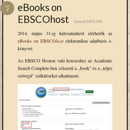
Hírlevél
eBooks on
ápr
emailben
4
EBSCOhost
Szerző:
MTA KIK
Kérjük,
adja
2014. május 31-ig hálózatunkról elérhetők az
meg
eBooks on EBSCO
host
elektronikus adatbázis e-
email
címét,
könyvei.
ha
Az EBSCO Hoston való kereséshez az Academic
ezentúl
emailben
Search Complete-ben célszerű a „book” és a „teljes
szeretne
szövegű” szűkítéseket alkalmazni.
értesülni
az
MTA
KIK
aktuális
híreiről,
eseményeir
szolgáltatá