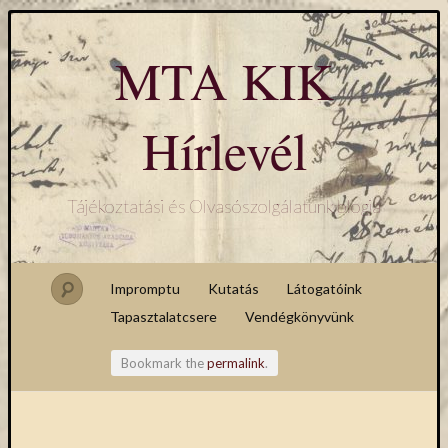
MTA KIK
Hírlevél
Tájékoztatási és Olvasószolgálatunk blogja
Impromptu
Kutatás
Látogatóink
Tapasztalatcsere
Vendégkönyvünk
Bookmark the
permalink
.