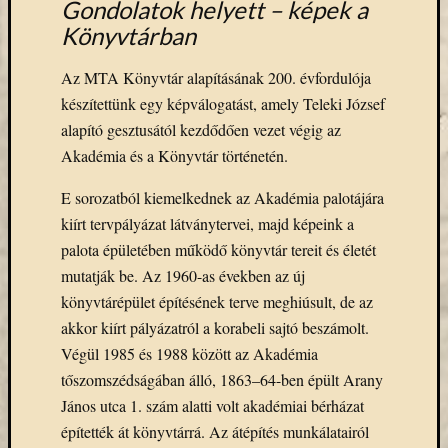
emailben
Gondolatok helyett – képek a
Könyvtárban
Kérjük,
adja
Az MTA Könyvtár alapításának 200. évfordulója
meg
készítettünk egy képválogatást, amely Teleki József
email
alapító gesztusától kezdődően vezet végig az
címét,
Akadémia és a Könyvtár történetén.
ha
ezentúl
E sorozatból kiemelkednek az Akadémia palotájára
emailben
kiírt tervpályázat látványtervei, majd képeink a
szeretne
palota épületében működő könyvtár tereit és életét
értesülni
az
mutatják be. Az 1960-as években az új
MTA
könyvtárépület építésének terve meghiúsult, de az
KIK
akkor kiírt pályázatról a korabeli sajtó beszámolt.
aktuális
Végül 1985 és 1988 között az Akadémia
híreiről,
tőszomszédságában álló, 1863–64-ben épült Arany
eseményeir
János utca 1. szám alatti volt akadémiai bérházat
szolgáltatá
építették át könyvtárrá. Az átépítés munkálatairól
Email