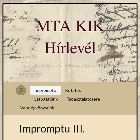
MTA KIK
Hírlevél
Tájékoztatási és Olvasószolgálatunk blogja
Impromptu
Kutatás
Látogatóink
Tapasztalatcsere
Vendégkönyvünk
Impromptu III.
Hírlevél