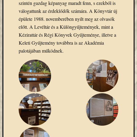
szintén gazdag képanyag maradt fenn, s ezekből is
cím
válogattunk az érdeklődők számára. A Könyvtár új
F
e
épülete 1988. novemberében nyílt meg az olvasók
l
előtt. A Levéltár és a Különgyűjtemények, mint a
i
r
Kézirattár és Régi Könyvek Gyűjteménye, illetve a
a
t
Keleti Gyűjtemény továbbra is az Akadémia
k
palotájában működnek.
o
z
á
s
Archívu
Archívum
Kategóri
eBooks