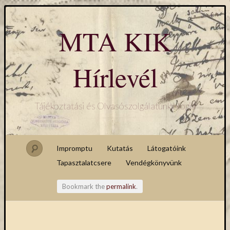
MTA KIK
Hírlevél
Tájékoztatási és Olvasószolgálatunk blogja
Impromptu
Kutatás
Látogatóink
Tapasztalatcsere
Vendégkönyvünk
Bookmark the
permalink
.