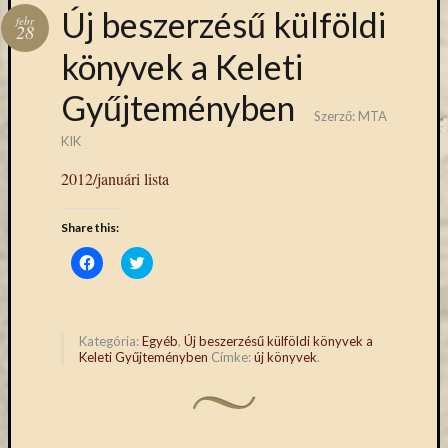
Hírlevél
Új beszerzésű külföldi
febr
emailben
28
könyvek a Keleti
Kérjük,
Gyűjteményben
adja
Szerző:
MTA
meg
email
KIK
címét,
2012/januári lista
ha
ezentúl
Share this:
emailben
szeretne
Click
Click
to
to
értesülni
share
share
az
on
on
Facebook
Twitter
MTA
(Opens
(Opens
in
in
KIK
Kategória:
Egyéb
,
Új beszerzésű külföldi könyvek a
new
new
Keleti Gyűjteményben
Címke:
új könyvek
.
aktuális
window)
window)
híreiről,
eseményeir
szolgáltatá