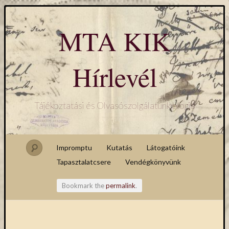
MTA KIK
Hírlevél
Tájékoztatási és Olvasószolgálatunk blogja
Impromptu
Kutatás
Látogatóink
Tapasztalatcsere
Vendégkönyvünk
Bookmark the
permalink
.