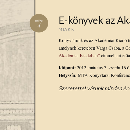
E-könyvek az Ak
márc
4
MTA KIK
Könyvtárunk és az Akadémiai Kiadó ti
amelynek keretében Varga Csaba, a C
Akadémiai Kiadóban”
címmel tart előa
Időpont:
2012. március 7. szerda 16 ó
Helyszín:
MTA Könyvtára, Konferencia
Szeretettel várunk minden ér