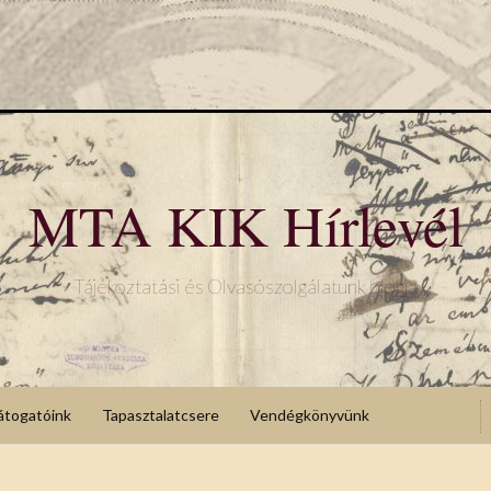
MTA KIK Hírlevél
Tájékoztatási és Olvasószolgálatunk blogja
átogatóink
Tapasztalatcsere
Vendégkönyvünk