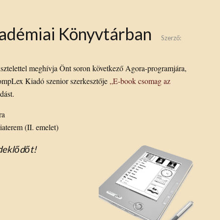
adémiai Könyvtárban
Szerző:
sztelettel meghívja Önt soron következő Agora-programjára,
ompLex Kiadó szenior szerkesztője
„E-book csomag az
dást.
ra
terem (II. emelet)
deklődőt!