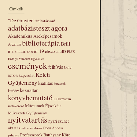
Címkék
"De Gruyter"
#ruhatárvan!
adatbázisteszt
agora
Akadémikus Arcképcsarnok
biblioterápia
Brill
Arcanum
covid-19
ebsco
eduID
EISZ
BTL
CEEOL
Erdélyi Múzeum Egyesület
események
felhívás
Gale
Keleti
kapcsolat
JSTOR
Gyűjtemény
kiállítás
kurzusok
kézirattár
kérdőív
könyvbemutató
L'Harmattan
Múzeumok Éjszakája
metakereső
Művészeti Gyűjtemény
nyitvatartás
nyári szünet
oktatás
Open Access
online katalógus
Professzorok Batthyány Köre
palgrave