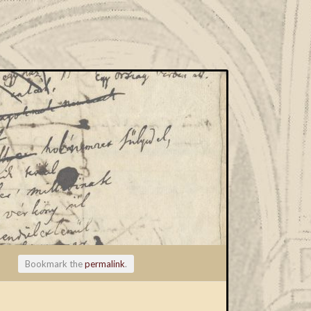
Bookmark the
permalink
.