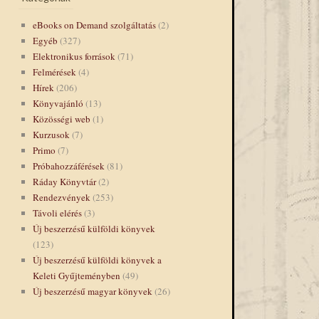
eBooks on Demand szolgáltatás
(2)
Egyéb
(327)
Elektronikus források
(71)
Felmérések
(4)
Hírek
(206)
Könyvajánló
(13)
Közösségi web
(1)
Kurzusok
(7)
Primo
(7)
Próbahozzáférések
(81)
Ráday Könyvtár
(2)
Rendezvények
(253)
Távoli elérés
(3)
Új beszerzésű külföldi könyvek
(123)
Új beszerzésű külföldi könyvek a
Keleti Gyűjteményben
(49)
Új beszerzésű magyar könyvek
(26)