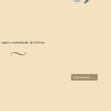
e:
agora
,
események
,
új e-forrás
.
Szeretettel…
→
ja