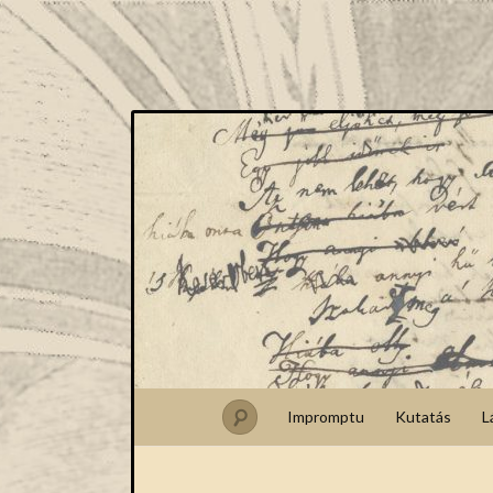
Impromptu
Kutatás
L