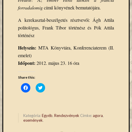
Email
forradalomig
című könyvének bemutatójára.
cím
F
A kerekasztal-beszélgetés résztvevői: Ágh Attila
e
politológus, Frank Tibor történész és Pók Attila
l
i
történész
r
a
t
Helyszín:
MTA Könyvtára, Konferenciaterem (II.
k
emelet)
o
z
Időpont:
2012. május 23. 16 óra
á
s
Share this:
Click
Click
to
to
Archívu
share
share
on
on
Facebook
Twitter
Archívum
(Opens
(Opens
in
in
new
new
Kategória:
Egyéb
,
Rendezvények
Címke:
agora
,
window)
window)
események
.
Kategóri