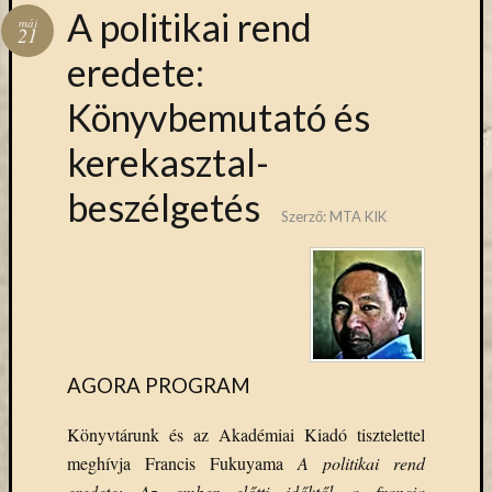
Hírlevél
A politikai rend
máj
emailben
21
eredete:
Kérjük,
Könyvbemutató és
adja
meg
kerekasztal-
email
címét,
beszélgetés
ha
Szerző:
MTA KIK
ezentúl
emailben
szeretne
értesülni
az
MTA
KIK
AGORA PROGRAM
aktuális
híreiről,
Könyvtárunk és az Akadémiai Kiadó tisztelettel
eseményeir
meghívja Francis Fukuyama
A politikai rend
szolgáltatá
eredete: Az ember előtti időktől a francia