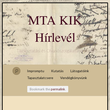
MTA KIK
Hírlevél
Tájékoztatási és Olvasószolgálatunk blogja
Impromptu
Kutatás
Látogatóink
Tapasztalatcsere
Vendégkönyvünk
Bookmark the
permalink
.