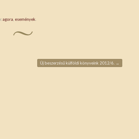
e:
agora
,
események
.
Új beszerzésű külföldi könyveink 2012/6.
→
ja