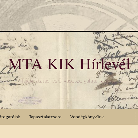
MTA KIK Hírlevél
Tájékoztatási és Olvasószolgálatunk blogja
átogatóink
Tapasztalatcsere
Vendégkönyvünk