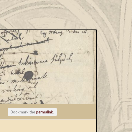
Bookmark the
permalink
.