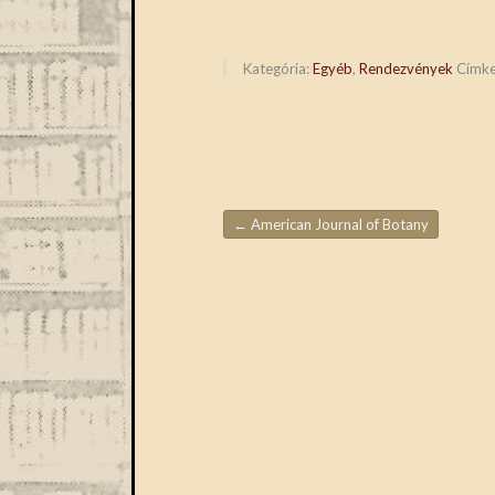
on
on
Facebook
Twitter
(Opens
(Opens
in
in
new
new
Kategória:
Egyéb
,
Rendezvények
Címk
window)
window)
←
American Journal of Botany
Bejegyzések navigáció