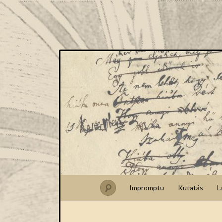
Impromptu
Kutatás
L