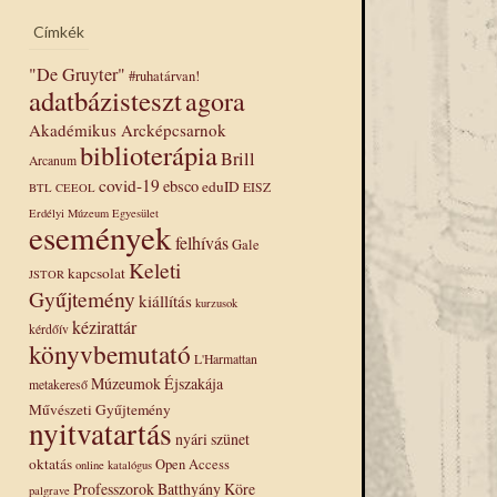
Címkék
"De Gruyter"
#ruhatárvan!
adatbázisteszt
agora
Akadémikus Arcképcsarnok
biblioterápia
Brill
Arcanum
covid-19
ebsco
eduID
EISZ
BTL
CEEOL
Erdélyi Múzeum Egyesület
események
felhívás
Gale
Keleti
kapcsolat
JSTOR
Gyűjtemény
kiállítás
kurzusok
kézirattár
kérdőív
könyvbemutató
L'Harmattan
Múzeumok Éjszakája
metakereső
Művészeti Gyűjtemény
nyitvatartás
nyári szünet
oktatás
Open Access
online katalógus
Professzorok Batthyány Köre
palgrave