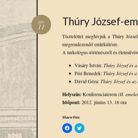
Thúry József-em
jún
11
Tisztelettel meghívjuk a Thúry Józse
megrendezendő emlékülésre.
A turkológus-történészről és életművéről
Vásáry István:
Thúry József és 
Péri Benedek:
Thúry József és a 
Dávid Géza:
Thúry József és az
Helyszín:
Konferenciaterem
(II. emelet
Időpont:
2012. június 13. 16 óra
Share this:
Click
Click
to
to
share
share