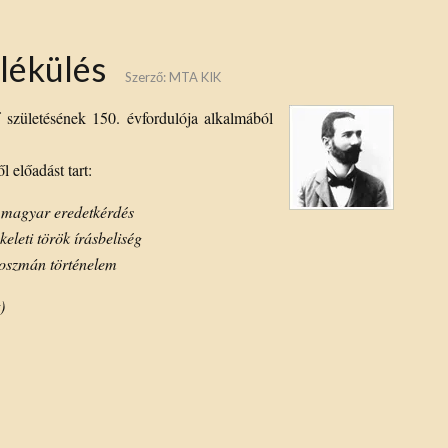
lékülés
Szerző:
MTA KIK
f születésének 150. évfordulója alkalmából
 előadást tart:
a magyar eredetkérdés
keleti török írásbeliség
 oszmán történelem
)