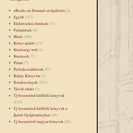
eBooks on Demand szolgáltatás
(2)
Egyéb
(327)
Elektronikus források
(71)
Felmérések
(4)
Hírek
(206)
Könyvajánló
(13)
Közösségi web
(1)
Kurzusok
(7)
Primo
(7)
Próbahozzáférések
(81)
Ráday Könyvtár
(2)
Rendezvények
(253)
Távoli elérés
(3)
Új beszerzésű külföldi könyvek
(123)
Új beszerzésű külföldi könyvek a
Keleti Gyűjteményben
(49)
Új beszerzésű magyar könyvek
(26)