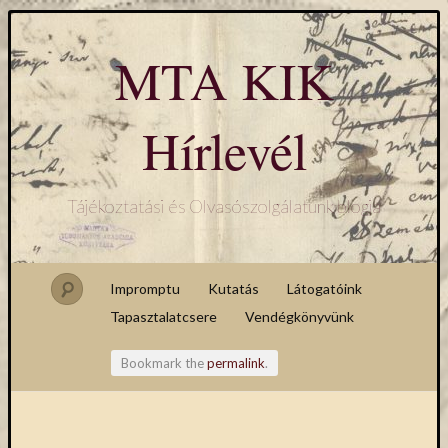
MTA KIK
Hírlevél
Tájékoztatási és Olvasószolgálatunk blogja
Impromptu
Kutatás
Látogatóink
Tapasztalatcsere
Vendégkönyvünk
Bookmark the
permalink
.