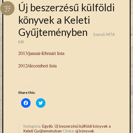
Hírlevél
Új beszerzésű külföldi
márc
emailben
27
könyvek a Keleti
Kérjük,
Gyűjteményben
adja
Szerző:
MTA
meg
email
KIK
címét,
2013/január-februári lista
ha
ezentúl
2012/decemberi lista
emailben
szeretne
értesülni
az
Share this:
MTA
KIK
Click
Click
to
to
aktuális
share
share
on
on
híreiről,
Facebook
Twitter
eseményeir
(Opens
(Opens
in
in
Kategória:
Egyéb
,
Új beszerzésű külföldi könyvek a
szolgáltatá
new
new
Keleti Gyűjteményben
Címke:
új könyvek
.