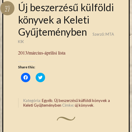
Hírlevél
Új beszerzésű külföldi
máj
emailben
21
könyvek a Keleti
Kérjük,
Gyűjteményben
adja
Szerző:
MTA
meg
email
KIK
címét,
2013/március-áprilisi lista
ha
ezentúl
Share this:
emailben
szeretne
Click
Click
to
to
értesülni
share
share
az
on
on
Facebook
Twitter
MTA
(Opens
(Opens
in
in
KIK
Kategória:
Egyéb
,
Új beszerzésű külföldi könyvek a
new
new
Keleti Gyűjteményben
Címke:
új könyvek
.
aktuális
window)
window)
híreiről,
eseményeir
szolgáltatá