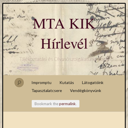
MTA KIK
Hírlevél
Tájékoztatási és Olvasószolgálatunk blogja
Impromptu
Kutatás
Látogatóink
Tapasztalatcsere
Vendégkönyvünk
Bookmark the
permalink
.