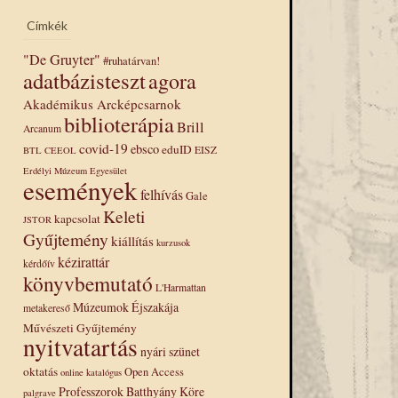
Címkék
"De Gruyter"
#ruhatárvan!
adatbázisteszt
agora
Akadémikus Arcképcsarnok
biblioterápia
Brill
Arcanum
covid-19
ebsco
eduID
EISZ
BTL
CEEOL
Erdélyi Múzeum Egyesület
események
felhívás
Gale
Keleti
kapcsolat
JSTOR
Gyűjtemény
kiállítás
kurzusok
kézirattár
kérdőív
könyvbemutató
L'Harmattan
Múzeumok Éjszakája
metakereső
Művészeti Gyűjtemény
nyitvatartás
nyári szünet
oktatás
Open Access
online katalógus
Professzorok Batthyány Köre
palgrave