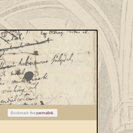
Bookmark the
permalink
.