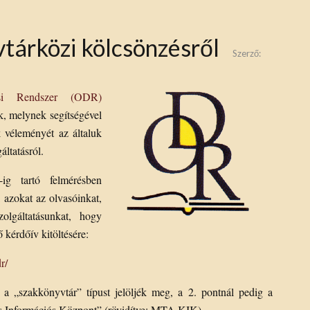
tárközi kölcsönzésről
Szerző:
ási Rendszer (ODR)
k, melynek segítségével
 véleményét az általuk
áltatásról.
ig tartó felmérésben
k azokat az olvasóinkat,
lgáltatásunkat, hogy
 kérdőív kitöltésére:
r/
a „szakkönyvtár” típust jelöljék meg, a 2. pontnál pedig a
s Információs Központ” (rövidítve: MTA KIK).