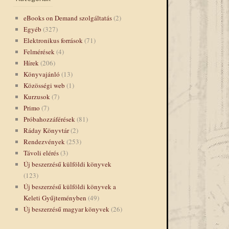
eBooks on Demand szolgáltatás
(2)
Egyéb
(327)
Elektronikus források
(71)
Felmérések
(4)
Hírek
(206)
Könyvajánló
(13)
Közösségi web
(1)
Kurzusok
(7)
Primo
(7)
Próbahozzáférések
(81)
Ráday Könyvtár
(2)
Rendezvények
(253)
Távoli elérés
(3)
Új beszerzésű külföldi könyvek
(123)
Új beszerzésű külföldi könyvek a
Keleti Gyűjteményben
(49)
Új beszerzésű magyar könyvek
(26)