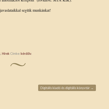
 javaslataikkal segítik munkánkat!
k
,
Hírek
Címke:
kérdőív
.
Digitális kiadó és digitális könyvtár
→
ja