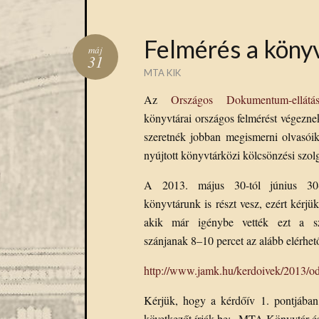
Felmérés a könyv
máj
31
MTA KIK
Az
Országos Dokumentum-ellát
könyvtárai országos felmérést végezne
szeretnék jobban megismerni olvasóik
nyújtott könyvtárközi kölcsönzési szolg
A 2013. május 30-tól június 30-
könyvtárunk is részt vesz, ezért kérjü
akik már igénybe vették ezt a szo
szánjanak 8–10 percet az alább elérhető
http://www.jamk.hu/kerdoivek/2013/od
Kérjük, hogy a kérdőív 1. pontjában 
következőt írják be: „MTA Könyvtár é