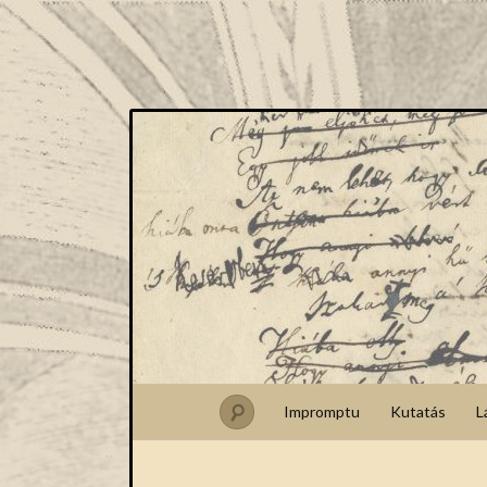
Impromptu
Kutatás
L