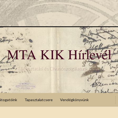
MTA KIK Hírlevél
Tájékoztatási és Olvasószolgálatunk blogja
átogatóink
Tapasztalatcsere
Vendégkönyvünk