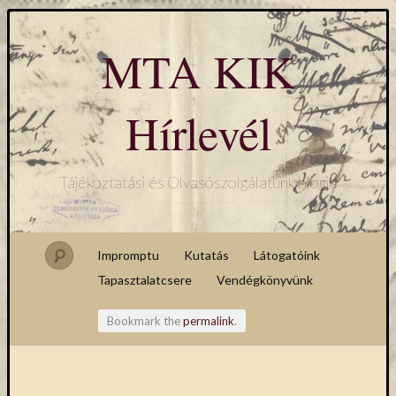
MTA KIK
Hírlevél
Tájékoztatási és Olvasószolgálatunk blogja
Impromptu
Kutatás
Látogatóink
Tapasztalatcsere
Vendégkönyvünk
Bookmark the
permalink
.