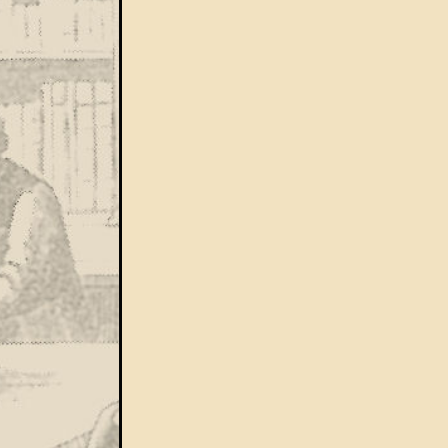
Bejegyzések navigáció