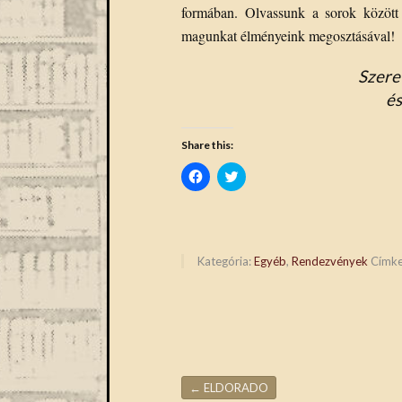
formában. Olvassunk a sorok között
magunkat élményeink megosztásával!
Szere
és
Share this:
Click
Click
to
to
share
share
on
on
Facebook
Twitter
(Opens
(Opens
in
in
new
new
Kategória:
Egyéb
,
Rendezvények
Címk
window)
window)
←
ELDORADO