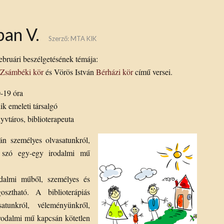
ban V.
Szerző:
MTA KIK
ebruári beszélgetésének témája:
 Zsámbéki kör
és Vörös István
Bérházi kör
című versei.
0-19 óra
 emeleti társalgó
vtáros, biblioterapeuta
án személyes olvasatunkról,
z szó egy-egy irodalmi mű
dalmi műből, személyes és
sztható. A biblioterápiás
atunkról, véleményünkről,
rodalmi mű kapcsán kötetlen