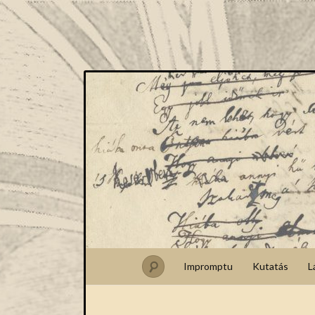
Impromptu
Kutatás
L