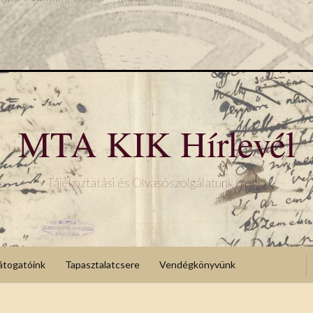
MTA KIK Hírlevél
Tájékoztatási és Olvasószolgálatunk blogja
átogatóink
Tapasztalatcsere
Vendégkönyvünk