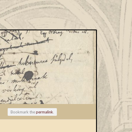
Bookmark the
permalink
.