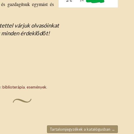
 és gazdagítsuk egymást és
tettel várjuk olvasóinkat
 minden érdeklődőt!
e:
biblioterápia
,
események
.
Tartalomjegyzékek a katalógusban
→