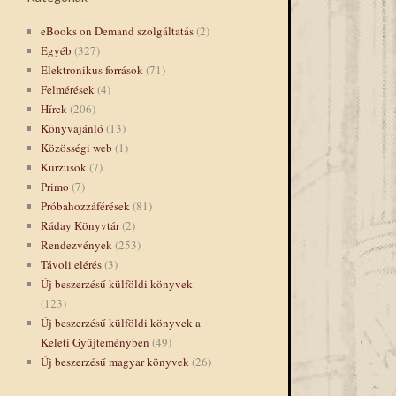
eBooks on Demand szolgáltatás
(2)
Egyéb
(327)
Elektronikus források
(71)
Felmérések
(4)
Hírek
(206)
Könyvajánló
(13)
Közösségi web
(1)
Kurzusok
(7)
Primo
(7)
Próbahozzáférések
(81)
Ráday Könyvtár
(2)
Rendezvények
(253)
Távoli elérés
(3)
Új beszerzésű külföldi könyvek
(123)
Új beszerzésű külföldi könyvek a
Keleti Gyűjteményben
(49)
Új beszerzésű magyar könyvek
(26)