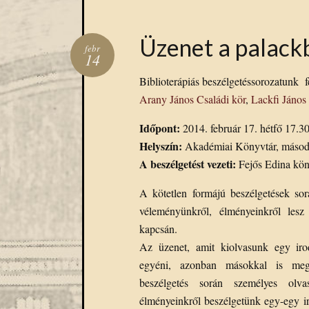
Üzenet a palack
febr
14
Biblioterápiás beszélgetéssorozatunk f
Arany János Családi kör
,
Lackfi János
Időpont:
2014. február 17. hétfő 17.3
Helyszín:
Akadémiai Könyvtár, második
A beszélgetést vezeti:
Fejős Edina köny
A kötetlen formájú beszélgetések sor
véleményünkről, élményeinkről les
kapcsán.
Az üzenet, amit kiolvasunk egy iro
egyéni, azonban másokkal is mego
beszélgetés során személyes olvas
élményeinkről beszélgetünk egy-egy i