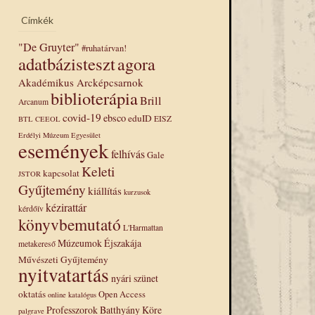
Címkék
"De Gruyter"
#ruhatárvan!
adatbázisteszt
agora
Akadémikus Arcképcsarnok
biblioterápia
Brill
Arcanum
covid-19
ebsco
eduID
EISZ
BTL
CEEOL
Erdélyi Múzeum Egyesület
események
felhívás
Gale
Keleti
kapcsolat
JSTOR
Gyűjtemény
kiállítás
kurzusok
kézirattár
kérdőív
könyvbemutató
L'Harmattan
Múzeumok Éjszakája
metakereső
Művészeti Gyűjtemény
nyitvatartás
nyári szünet
oktatás
Open Access
online katalógus
Professzorok Batthyány Köre
palgrave