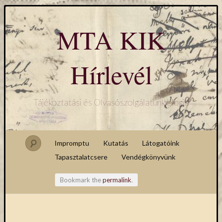
MTA KIK
Hírlevél
Tájékoztatási és Olvasószolgálatunk blogja
Impromptu
Kutatás
Látogatóink
Tapasztalatcsere
Vendégkönyvünk
Bookmark the
permalink
.