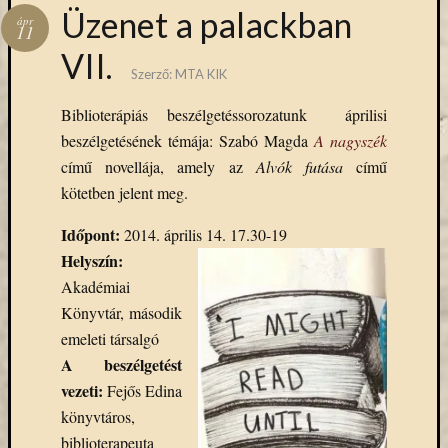
Hírlevél
Üzenet a palackban
ápr
emailben
11
VII.
Szerző:
MTA KIK
Kérjük,
adja
Biblioterápiás beszélgetéssorozatunk áprilisi
meg
beszélgetésének témája: Szabó Magda
A nagyszék
email
címét,
című novellája, amely az
Alvók futása
című
ha
kötetben jelent meg.
ezentúl
emailben
Időpont:
2014. április 14. 17.30-19
szeretne
Helyszín:
értesülni
Akadémiai
az
Könyvtár, második
MTA
emeleti társalgó
KIK
aktuális
A beszélgetést
híreiről,
vezeti:
Fejős Edina
eseményeir
könyvtáros,
szolgáltatá
biblioterapeuta