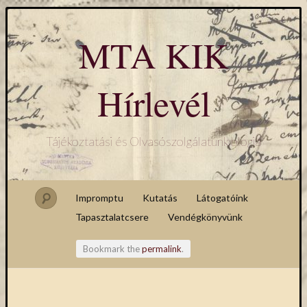
MTA KIK
Hírlevél
Tájékoztatási és Olvasószolgálatunk blogja
Impromptu
Kutatás
Látogatóink
Tapasztalatcsere
Vendégkönyvünk
Bookmark the
permalink
.