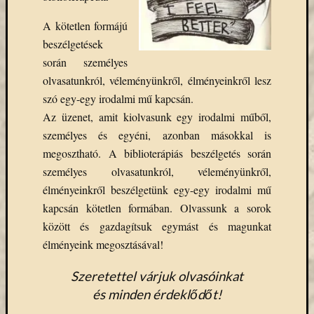
Email
A kötetlen formájú
cím
F
beszélgetések
e
során személyes
l
i
olvasatunkról, véleményünkről, élményeinkről lesz
r
szó egy-egy irodalmi mű kapcsán.
a
t
Az üzenet, amit kiolvasunk egy irodalmi műből,
k
o
személyes és egyéni, azonban másokkal is
z
megosztható. A biblioterápiás beszélgetés során
á
s
személyes olvasatunkról, véleményünkről,
élményeinkről beszélgetünk egy-egy irodalmi mű
kapcsán kötetlen formában. Olvassunk a sorok
Archívu
között és gazdagítsuk egymást és magunkat
élményeink megosztásával!
Archívum
Szeretettel várjuk olvasóinkat
Kategóri
és minden érdeklődőt!