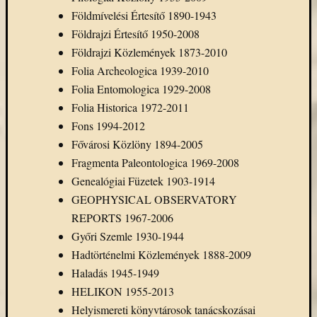
Open
Földmívelési Értesítő 1890-1943
Access
Földrajzi Értesítő 1950-2008
palgrave
Professzor
Földrajzi Közlemények 1873-2010
Batthyány
Folia Archeologica 1939-2010
Köre
Folia Entomologica 1929-2008
ProQuest
Folia Historica 1972-2011
TLL
Fons 1994-2012
Typotex
Fővárosi Közlöny 1894-2005
Wiley
Fragmenta Paleontologica 1969-2008
ökölógia
új
Genealógiai Füzetek 1903-1914
e-
GEOPHYSICAL OBSERVATORY
forrás
REPORTS 1967-2006
új
Győri Szemle 1930-1944
köny
Hadtörténelmi Közlemények 1888-2009
ünnep
Haladás 1945-1949
HELIKON 1955-2013
Helyismereti könyvtárosok tanácskozásai