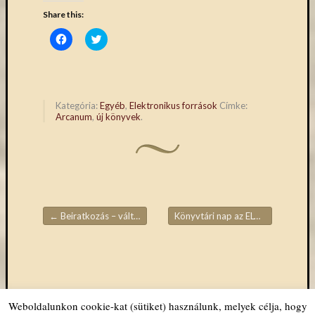
Share this:
Click
Click
to
to
share
share
on
on
Facebook
Twitter
(Opens
(Opens
in
in
new
new
Kategória:
Egyéb
,
Elektronikus források
Címke:
window)
window)
Arcanum
,
új könyvek
.
←
Beiratkozás – változások
Könyvtári nap az ELTÉ-n
→
Bejegyzések navigációja
Weboldalunkon cookie-kat (sütiket) használunk, melyek célja, hogy