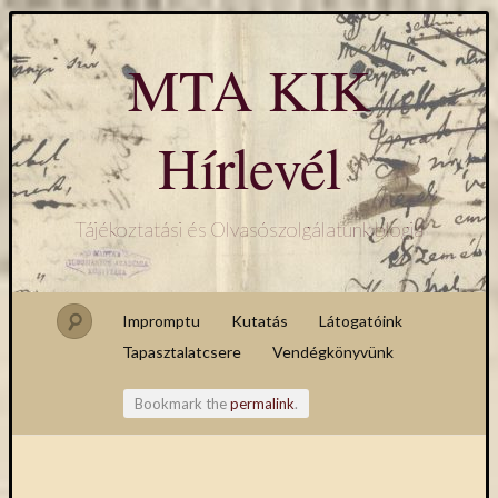
MTA KIK
Hírlevél
Tájékoztatási és Olvasószolgálatunk blogja
Impromptu
Kutatás
Látogatóink
Tapasztalatcsere
Vendégkönyvünk
Bookmark the
permalink
.