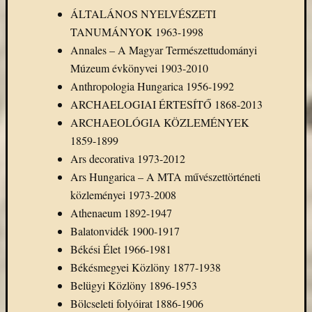
(7)
ÁLTALÁNOS NYELVÉSZETI
Primo
TANUMÁNYOK 1963-1998
(7)
Próbah
Annales – A Magyar Természettudományi
(81)
Múzeum évkönyvei 1903-2010
Ráday
Anthropologia Hungarica 1956-1992
Könyvt
ARCHAELOGIAI ÉRTESÍTŐ 1868-2013
(2)
ARCHAEOLÓGIA KÖZLEMÉNYEK
Rendez
(253)
1859-1899
Távoli
Ars decorativa 1973-2012
elérés
Ars Hungarica – A MTA művészettörténeti
(3)
közleményei 1973-2008
Új
Athenaeum 1892-1947
beszerz
Balatonvidék 1900-1917
külföld
könyv
Békési Élet 1966-1981
(123)
Békésmegyei Közlöny 1877-1938
Új
Belügyi Közlöny 1896-1953
beszerz
Bölcseleti folyóirat 1886-1906
külföld