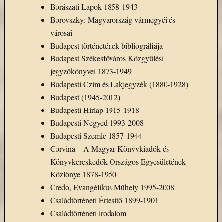
Borászati Lapok 1858-1943
könyv
a
Borovszky: Magyarország vármegyéi és
Keleti
városai
Gyűjte
Budapest történetének bibliográfiája
(49)
Budapest Székesfőváros Közgyűlési
Új
jegyzőkönyvei 1873-1949
beszerz
Budapesti Czim és Lakjegyzék (1880-1928)
magyar
könyv
Budapest (1945-2012)
(26)
Budapesti Hirlap 1915-1918
Budapesti Negyed 1993-2008
Budapesti Szemle 1857-1944
Címkék
Corvina – A Magyar Könvvkiadók és
"De
Könyvkereskedők Országos Egyesületének
Gruyter"
Közlönye 1878-1950
#ruhatárvan
Credo, Evangélikus Műhely 1995-2008
adatbá
Családtörténeti Értesítő 1899-1901
agora
Családtörténeti irodalom
Akadémi