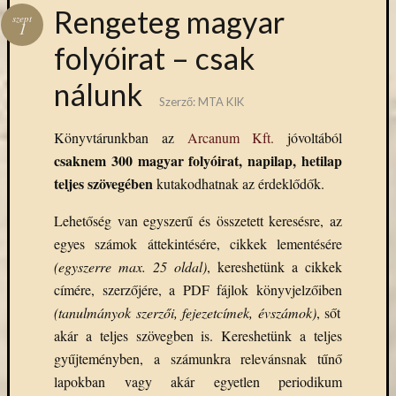
Hírlevél
Rengeteg magyar
szept
emailben
1
folyóirat – csak
Kérjük,
nálunk
adja
Szerző:
MTA KIK
meg
email
Könyvtárunkban az
Arcanum Kft.
jóvoltából
címét,
csaknem 300 magyar folyóirat, napilap, hetilap
ha
teljes szövegében
kutakodhatnak az érdeklődők.
ezentúl
emailben
Lehetőség van egyszerű és összetett keresésre, az
szeretne
értesülni
egyes számok áttekintésére, cikkek lementésére
az
(egyszerre max. 25 oldal)
, kereshetünk a cikkek
MTA
címére, szerzőjére, a PDF fájlok könyvjelzőiben
KIK
(tanulmányok szerzői, fejezetcímek, évszámok)
, sőt
aktuális
akár a teljes szövegben is. Kereshetünk a teljes
híreiről,
gyűjteményben, a számunkra relevánsnak tűnő
eseményeir
szolgáltatá
lapokban vagy akár egyetlen periodikum