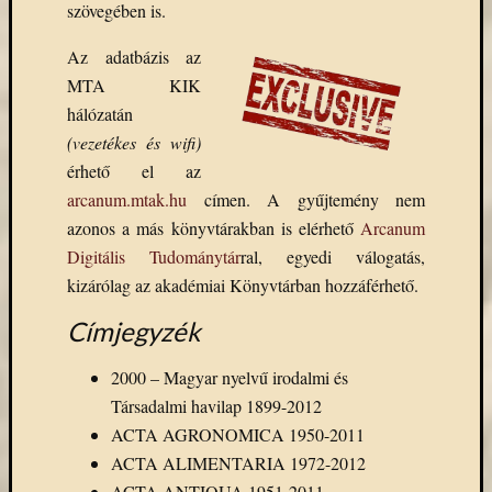
szövegében is.
Email
cím
Az adatbázis az
F
MTA KIK
e
l
hálózatán
i
r
(vezetékes és wifi)
a
érhető el az
t
k
arcanum.mtak.hu
címen. A gyűjtemény nem
o
z
azonos a más könyvtárakban is elérhető
Arcanum
á
Digitális Tudománytár
ral, egyedi válogatás,
s
kizárólag az akadémiai Könyvtárban hozzáférhető.
Címjegyzék
Archívu
2000 – Magyar nyelvű irodalmi és
Archívum
Társadalmi havilap 1899-2012
ACTA AGRONOMICA 1950-2011
Kategóri
ACTA ALIMENTARIA 1972-2012
ACTA ANTIQUA 1951-2011