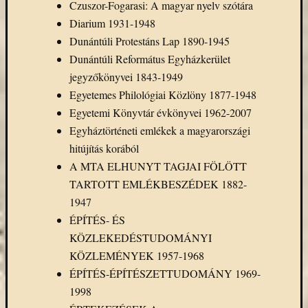
Czuszor-Fogarasi: A magyar nyelv szótára
Arcképcs
Diarium 1931-1948
Arcanum
biblio
Dunántúli Protestáns Lap 1890-1945
Dunántúli Református Egyházkerület
Brill
jegyzőkönyvei 1843-1949
BTL
CEEOL
Egyetemes Philológiai Közlöny 1877-1948
covid-
Egyetemi Könyvtár évkönyvei 1962-2007
19
Egyháztörténeti emlékek a magyarországi
ebsco
hitújítás korából
eduID
A MTA ELHUNYT TAGJAI FÖLÖTT
EISZ
TARTOTT EMLÉKBESZÉDEK 1882-
Erdélyi
1947
Múzeum
Egyesület
ÉPÍTÉS- ÉS
esem
KÖZLEKEDÉSTUDOMÁNYI
felhívás
KÖZLEMÉNYEK 1957-1968
Gale
ÉPÍTÉS-ÉPÍTÉSZETTUDOMÁNY 1969-
JSTOR
1998
kapcsolat