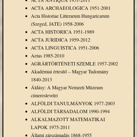
eBooks
ACTA ARCHAEOLOGICA 1951-2001
on
Acta Historiae Litterarum Hungaricarum
Deman
szolgál
(Szeged, JATE) 1958-2006
(2)
ACTA HISTORICA 1951-1989
Egyéb
ACTA JURIDICA 1959-2012
(327)
ACTA LINGUISTICA 1951-2006
Elektro
Aetas 1985-2010
forráso
AGRÁRTÖRTÉNETI SZEMLE 1957-2002
(71)
Felmér
Akadémiai értesítő – Magyar Tudomány
(4)
1840-2013
Hírek
Áldásy: A Magyar Nemzeti Múzeum
(206)
címereslevelei
Könyva
ALFÖLDI TANULMÁNYOK 1977-2003
(13)
Közöss
ALFÖLDI TÁRSADALOM 1990-1994
web
ALKALMAZOTT MATEMATIKAI
(1)
LAPOK 1975-2011
Kurzus
Állami zárszámadás 1868-1955