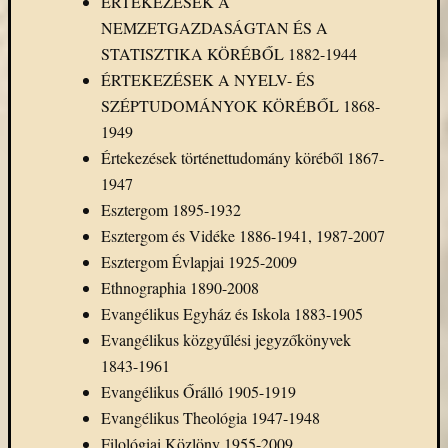
ÉRTEKEZÉSEK A
Keleti
NEMZETGAZDASÁGTAN ÉS A
Gyűjte
STATISZTIKA KÖRÉBŐL 1882-1944
kiállítás
ÉRTEKEZÉSEK A NYELV- ÉS
kurzusok
SZÉPTUDOMÁNYOK KÖRÉBŐL 1868-
kérdőív
kézirattár
1949
könyv
Értekezések történettudomány köréből 1867-
L'Harmattan
1947
metakereső
Esztergom 1895-1932
Múzeumo
Esztergom és Vidéke 1886-1941, 1987-2007
Éjszakája
Esztergom Évlapjai 1925-2009
Művészeti
Ethnographia 1890-2008
Gyűjtemé
nyitv
Evangélikus Egyház és Iskola 1883-1905
nyári
Evangélikus közgyűlési jegyzőkönyvek
szünet
1843-1961
oktatás
Evangélikus Őrálló 1905-1919
online
Evangélikus Theológia 1947-1948
katalógus
Filológiai Közlöny 1955-2009