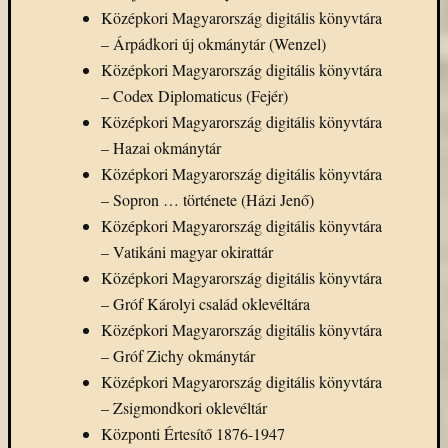
Középkori Magyarország digitális könyvtára
– Árpádkori új okmánytár (Wenzel)
Középkori Magyarország digitális könyvtára
– Codex Diplomaticus (Fejér)
Középkori Magyarország digitális könyvtára
– Hazai okmánytár
Középkori Magyarország digitális könyvtára
– Sopron … története (Házi Jenő)
Középkori Magyarország digitális könyvtára
– Vatikáni magyar okirattár
Középkori Magyarország digitális könyvtára
– Gróf Károlyi család oklevéltára
Középkori Magyarország digitális könyvtára
– Gróf Zichy okmánytár
Középkori Magyarország digitális könyvtára
– Zsigmondkori oklevéltár
Központi Értesítő 1876-1947