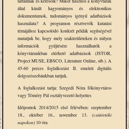
tartalmak és keresőik? Mikor hasznos a könyvtárak
Arcképcs
által kínált hagyományos és elektronikus
Arcanum
biblio
dokumentumok, tudományos igényű adatbázisok
használata? A programon résztvevők kutatási
Brill
témájához kapcsolódó konkrét példák segítségével
BTL
mutatjuk be, hogy mely szakterületeken és milyen
CEEOL
covid-
információk gyűjtésére használhatók a
19
könyvtárunkban elérhető adatbázisok (JSTOR,
ebsco
Project MUSE, EBSCO, Literature Online, stb.). A
eduID
45-60 perces foglalkozást II. emeleti digitális
EISZ
dolgozószobánkban tartjuk.
Erdélyi
Múzeum
A foglalkozást tartja: Szegedi Nóra főkönyvtáros
Egyesület
esem
vagy Tömöry Pál osztályvezető-helyettes
felhívás
Időpontok 2014/2015 első félévében: szeptember
Gale
18., október 16., november 13.
(csütörtöki
JSTOR
napokon)
10 óra
kapcsolat