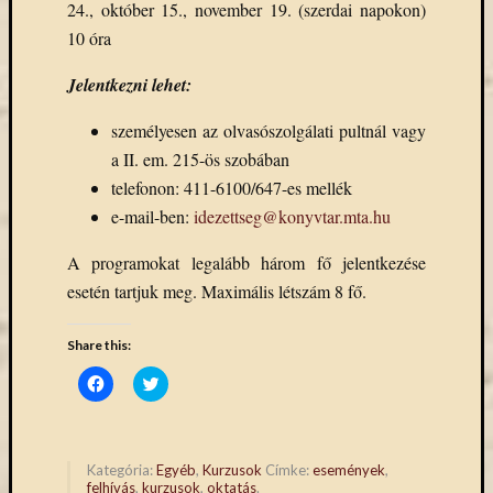
24., október 15., november 19. (szerdai napokon)
10 óra
Jelentkezni lehet:
személyesen az olvasószolgálati pultnál vagy
a II. em. 215-ös szobában
telefonon: 411-6100/647-es mellék
e-mail-ben:
idezettseg@konyvtar.mta.hu
A programokat legalább három fő jelentkezése
esetén tartjuk meg. Maximális létszám 8 fő.
Share this:
Click
Click
to
to
share
share
on
on
Facebook
Twitter
(Opens
(Opens
in
in
Kategória:
Egyéb
,
Kurzusok
Címke:
események
,
new
new
felhívás
,
kurzusok
,
oktatás
.