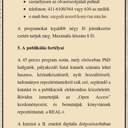
személyesen az olvasószolgálati pultnál
telefonon: 411-6100/364 vagy 630-as mellék
e-mail-ben:
szegedi.nora@konyvtar.mta.hu
A programokat legalább négy fő jelentkezése
esetén tartjuk meg. Maximális létszám 8 fő.
5. A publikálás fortélyai
A 45 perces program során, mely elsősorban PhD
hallgatók, pályakezdő fiatal kutatók számára lehet
hasznos, kéziratkészítésről, nyílt hozzáférésről,
tudományos repozitóriumokról esik szó, segítendő a
kutatást és a publikációk elektronikus közzétételét.
Röviden ismertetjük az „Open Access”
kezdeményezést, és bemutatjuk könyvtárunk
repozitóriumát, a REAL-t.
A kurzust a II. emeleti digitális dolgozószobában