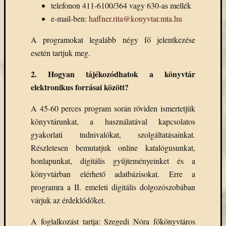
(7)
telefonon 411-6100/364 vagy 630-as mellék
Primo
e-mail-ben:
haffner.rita@konyvtar.mta.hu
(7)
Próbah
A programokat legalább négy fő jelentkezése
(81)
esetén tartjuk meg.
Ráday
Könyvt
2. Hogyan tájékozódhatok a könyvtár
(2)
elektronikus forrásai között?
Rendez
(253)
A 45-60 perces program során röviden ismertetjük
Távoli
könyvtárunkat, a használatával kapcsolatos
elérés
(3)
gyakorlati tudnivalókat, szolgáltatásainkat.
Új
Részletesen bemutatjuk online katalógusunkat,
beszerz
honlapunkat, digitális gyűjteményeinket és a
külföld
könyvtárban elérhető adatbázisokat. Erre a
könyv
programra a II. emeleti digitális dolgozószobában
(123)
várjuk az érdeklődőket.
Új
beszerz
A foglalkozást tartja: Szegedi Nóra főkönyvtáros
külföld