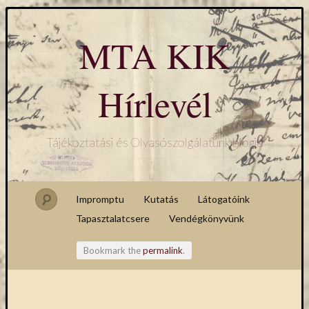
MTA KIK
Hírlevél
Tájékoztatási és Olvasószolgálatunk blogja
Impromptu
Kutatás
Látogatóink
Tapasztalatcsere
Vendégkönyvünk
Bookmark the
permalink
.