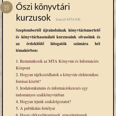
Hírlevél
Őszi könyvtári
szept
emailben
23
kurzusok
Kérjük,
Szerző:
MTA KIK
adja
Szeptembertől újraindulnak könyvtárismertető
meg
és könyvtárhasználati kurzusaink olvasóink és
email
címét,
az érdeklődő látogatók számára hét
ha
témakörben:
ezentúl
emailben
1.
Bemutatkozik az MTA Könyvtár és Információs
szeretne
Központ
értesülni
2.
Hogyan tájékozódhatok a könyvtár elektronikus
az
forrásai között?
MTA
3.
Irodalomkutatás és információkeresés egy
KIK
aktuális
tudományos szakkönyvtárban
híreiről,
4.
Hogyan írjunk szakdolgozatot?
eseményeir
5.
A publikálás fortélyai
szolgáltatá
6.
Hazai cikkgyűjtemények, repozitóriumok