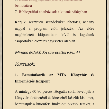
Email
bemutatása
cím
7.
Bibliográfiai adatbázisok a kutatás világában
F
e
Kérjük, részvételi szándékukat lehetőleg néhány
l
i
nappal a program előtt jelezzék. Az előre
r
meghirdetett időpontokon kívül is fogadunk
a
t
csoportokat, előzetes egyeztetés alapján.
k
o
z
Minden érdeklődőt szeretettel várunk!
á
s
Kurzusok:
1. Bemutatkozik az MTA Könyvtár és
Archívu
Információs Központ
Archívum
A mintegy 60-90 perces látogatás során levetítjük a
könyvtár történetéről és kincseiről készült kisfilmet,
Kategóri
bemutatjuk a különféle funkciójú olvasói tereket, a