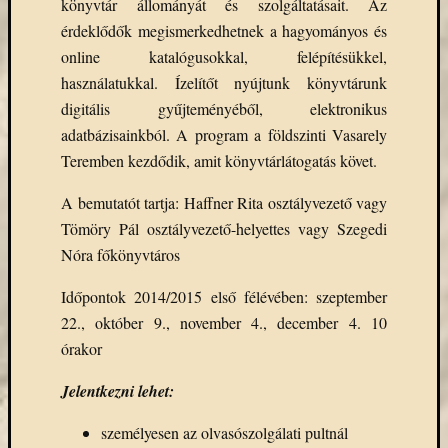
könyvtár állományát és szolgáltatásait. Az
eBooks
érdeklődők megismerkedhetnek a hagyományos és
on
Deman
online katalógusokkal, felépítésükkel,
szolgál
használatukkal. Ízelítőt nyújtunk könyvtárunk
(2)
digitális gyűjteményéből, elektronikus
Egyéb
adatbázisainkból. A program a földszinti Vasarely
(327)
Teremben kezdődik, amit könyvtárlátogatás követ.
Elektro
forráso
A bemutatót tartja: Haffner Rita osztályvezető vagy
(71)
Tömöry Pál osztályvezető-helyettes vagy Szegedi
Felmér
(4)
Nóra főkönyvtáros
Hírek
(206)
Időpontok 2014/2015 első félévében: szeptember
Könyva
22., október 9., november 4., december 4. 10
(13)
órakor
Közöss
web
Jelentkezni lehet:
(1)
Kurzus
személyesen az olvasószolgálati pultnál