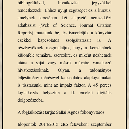
bibliográfiával, hivatkozási jegyzékkel
rendelkezzék. Ehhez nyújt segítséget ez a kurzus,
amelynek keretében két alapvető nemzetközi
adatbázist (Web of Science, Journal Citation
Reports) mutatunk be, és ismertetjük a könyvtár
ezekkel kapcsolatos szolgáltatásait is. A
résztvevőknek megmutatjuk, hogyan kereshetnek
különféle témákra, szerzőkre, és miként nézhetnek
utána a saját vagy mások műveire vonatkozó
hivatkozásoknak. Olyan, a tudományos
teljesítmény mérésével kapcsolatos alapfogalmakat
is tisztázunk, mint az impakt faktor. A 45 perces
foglalkozás helyszíne a II. emeleti digitális
dolgozószoba.
A foglalkozást tartja: Sallai Ágnes főkönyvtáros
Időpontok 2014/2015 első félévében: szeptember