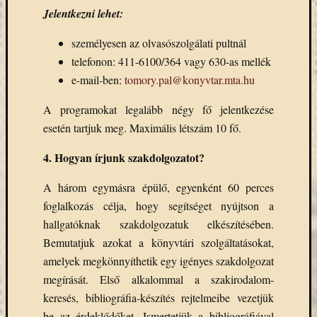
Keleti
Jelentkezni lehet:
Gyűjte
kiállítás
személyesen az olvasószolgálati pultnál
kurzusok
telefonon: 411-6100/364 vagy 630-as mellék
kérdőív
e-mail-ben:
tomory.pal@konyvtar.mta.hu
kézirattár
könyv
A programokat legalább négy fő jelentkezése
L'Harmattan
esetén tartjuk meg. Maximális létszám 10 fő.
metakereső
4. Hogyan írjunk szakdolgozatot?
Múzeumo
Éjszakája
A három egymásra épülő, egyenként 60 perces
Művészeti
Gyűjtemé
foglalkozás célja, hogy segítséget nyújtson a
nyitv
hallgatóknak szakdolgozatuk elkészítésében.
nyári
Bemutatjuk azokat a könyvtári szolgáltatásokat,
szünet
amelyek megkönnyíthetik egy igényes szakdolgozat
oktatás
megírását. Első alkalommal a szakirodalom-
online
keresés, bibliográfia-készítés rejtelmeibe vezetjük
katalógus
be az érdeklődőket. Ismertetjük a bibliográfiával