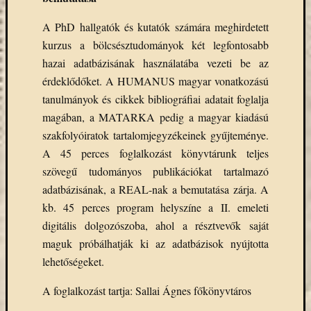
A PhD hallgatók és kutatók számára meghirdetett
kurzus a bölcsésztudományok két legfontosabb
hazai adatbázisának használatába vezeti be az
érdeklődőket. A HUMANUS magyar vonatkozású
tanulmányok és cikkek bibliográfiai adatait foglalja
magában, a MATARKA pedig a magyar kiadású
szakfolyóiratok tartalomjegyzékeinek gyűjteménye.
A 45 perces foglalkozást könyvtárunk teljes
szövegű tudományos publikációkat tartalmazó
adatbázisának, a REAL-nak a bemutatása zárja. A
kb. 45 perces program helyszíne a II. emeleti
digitális dolgozószoba, ahol a résztvevők saját
maguk próbálhatják ki az adatbázisok nyújtotta
lehetőségeket.
A foglalkozást tartja: Sallai Ágnes főkönyvtáros