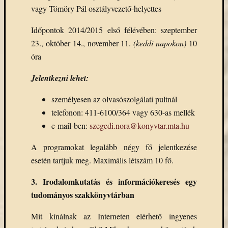
könyv
vagy Tömöry Pál osztályvezető-helyettes
a
Időpontok 2014/2015 első félévében: szeptember
Keleti
Gyűjte
23., október 14., november 11.
(keddi napokon)
10
(49)
óra
Új
beszerz
Jelentkezni lehet:
magyar
könyv
személyesen az olvasószolgálati pultnál
(26)
telefonon: 411-6100/364 vagy 630-as mellék
e-mail-ben:
szegedi.nora@konyvtar.mta.hu
Címkék
A programokat legalább négy fő jelentkezése
esetén tartjuk meg. Maximális létszám 10 fő.
"De
Gruyter"
3. Irodalomkutatás és információkeresés egy
#ruhatárvan
adatbá
tudományos szakkönyvtárban
agora
Mit kínálnak az Interneten elérhető ingyenes
Akadémi