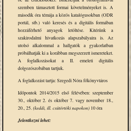
Open
szemben támasztott formai követelményeket is. A
Access
második óra témája a közös katalógusokban (ODR
palgrave
Professzor
portál, stb.) való keresés és a digitális formában
Batthyány
hozzáférhető anyagok letöltése. Kitérünk a
Köre
szakirodalmi hivatkozás alapszabályaira is. Az
ProQuest
utolsó alkalommal a hallgatók a gyakorlatban
TLL
próbálhatják ki a korábban megszerzett ismereteket.
Typotex
A foglalkozásokat a II. emeleti digitális
Wiley
dolgozószobában tartjuk.
ökölógia
új
e-
A foglalkozást tartja: Szegedi Nóra főkönyvtáros
forrás
Időpontok 2014/2015 első félévében: szeptember
új
30., október 2. és október 7. vagy november 18.,
köny
20., 25.
(keddi, ill. csütörtöki napokon)
10 óra
ünnep
Jelentkezni lehet: