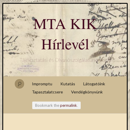
MTA KIK
Hírlevél
Tájékoztatási és Olvasószolgálatunk blogja
Impromptu
Kutatás
Látogatóink
Tapasztalatcsere
Vendégkönyvünk
Bookmark the
permalink
.