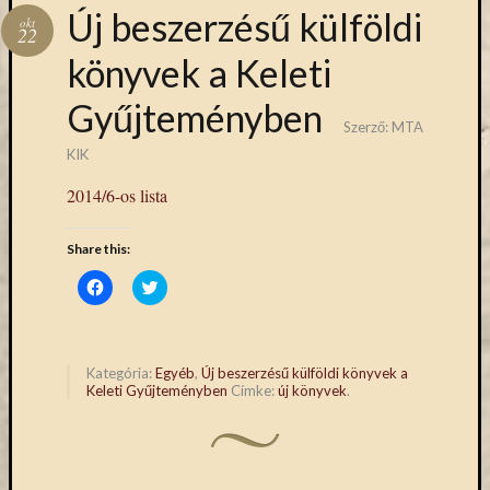
Hírlevél
Új beszerzésű külföldi
okt
emailben
22
könyvek a Keleti
Kérjük,
Gyűjteményben
adja
Szerző:
MTA
meg
email
KIK
címét,
2014/6-os lista
ha
ezentúl
Share this:
emailben
szeretne
Click
Click
to
to
értesülni
share
share
az
on
on
Facebook
Twitter
MTA
(Opens
(Opens
in
in
KIK
Kategória:
Egyéb
,
Új beszerzésű külföldi könyvek a
new
new
Keleti Gyűjteményben
Címke:
új könyvek
.
aktuális
window)
window)
híreiről,
eseményeir
szolgáltatá