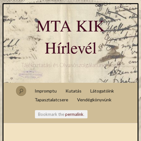
MTA KIK
Hírlevél
Tájékoztatási és Olvasószolgálatunk blogja
Impromptu
Kutatás
Látogatóink
Tapasztalatcsere
Vendégkönyvünk
Bookmark the
permalink
.