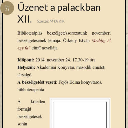
Hírlevél
Üzenet a palackban
nov
emailben
21
XII.
Szerző:
MTA KIK
Kérjük,
adja
Biblioterápiás beszélgetéssorozatunk novemberi
meg
beszélgetésének témája: Örkény István
Meddig él
email
címét,
egy fa?
című novellája
ha
Időpont:
2014. november 24. 17.30-19 óra
ezentúl
emailben
Helyszín:
Akadémiai Könyvtár, második emeleti
szeretne
társalgó
értesülni
A beszélgetést vezeti:
Fejős Edina könyvtáros,
az
biblioterapeuta
MTA
KIK
A kötetlen
aktuális
formájú
híreiről,
beszélgetések
eseményeir
szolgáltatá
során