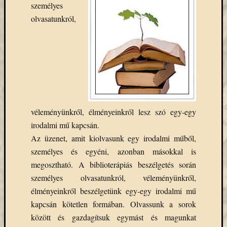
személyes
Email
olvasatunkról,
cím
F
e
l
i
r
a
t
k
o
z
véleményünkről, élményeinkről lesz szó egy-egy
á
s
irodalmi mű kapcsán.
Az üzenet, amit kiolvasunk egy irodalmi műből,
személyes és egyéni, azonban másokkal is
Archívu
megosztható. A biblioterápiás beszélgetés során
személyes olvasatunkról, véleményünkről,
Archívum
élményeinkről beszélgetünk egy-egy irodalmi mű
kapcsán kötetlen formában. Olvassunk a sorok
Kategóri
között és gazdagítsuk egymást és magunkat