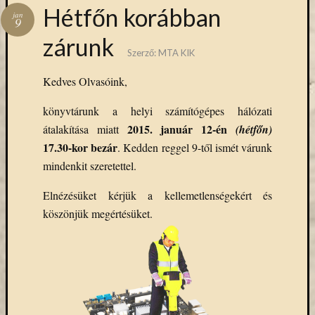
Hírlevél
Hétfőn korábban
jan
emailben
9
zárunk
Kérjük,
Szerző:
MTA KIK
adja
Kedves Olvasóink,
meg
email
könyvtárunk a helyi számítógépes hálózati
címét,
2015. január 12-én
átalakítása miatt
(hétfőn)
ha
17.30-kor bezár
ezentúl
. Kedden reggel 9-től ismét várunk
emailben
mindenkit szeretettel.
szeretne
értesülni
Elnézésüket kérjük a kellemetlenségekért és
az
köszönjük megértésüket.
MTA
KIK
aktuális
híreiről,
eseményeir
szolgáltatá