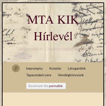
MTA KIK
Hírlevél
Tájékoztatási és Olvasószolgálatunk blogja
Impromptu
Kutatás
Látogatóink
Tapasztalatcsere
Vendégkönyvünk
Bookmark the
permalink
.