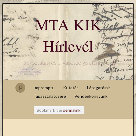
MTA KIK
Hírlevél
Tájékoztatási és Olvasószolgálatunk blogja
Impromptu
Kutatás
Látogatóink
Tapasztalatcsere
Vendégkönyvünk
Bookmark the
permalink
.