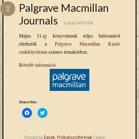
Hírlevél
Palgrave Macmillan
máj
emailben
6
Journals
Szerző:
MTA KIK
Kérjük,
adja
Május 31-ig könyvtárunk teljes hálózatáról
meg
elérhetők a
Palgrave Macmillan Kiadó
email
címét,
szakfolyóiratai
számos témakörben.
ha
Bővebb információ
ezentúl
emailben
szeretne
értesülni
az
MTA
Share this:
KIK
Click
Click
aktuális
to
to
híreiről,
share
share
on
on
eseményeir
Facebook
Twitter
(Opens
(Opens
szolgáltatá
in
in
Kategória:
Egyéb
,
Próbahozzáférések
Címke: