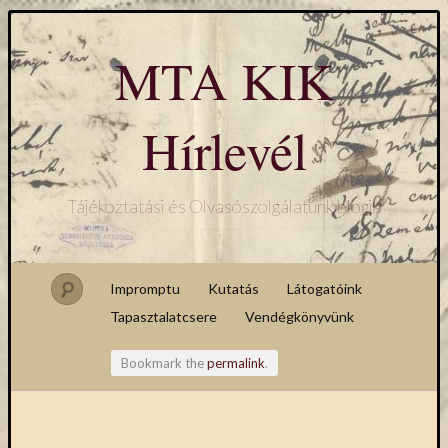
MTA KIK
Hírlevél
Tájékoztatási és Olvasószolgálatunk blogja
Impromptu
Kutatás
Látogatóink
Tapasztalatcsere
Vendégkönyvünk
Bookmark the
permalink
.