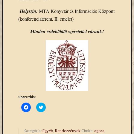
Email
Helyszín:
MTA Könyvtár és Információs Központ
cím
F
(konferenciaterem, II. emelet)
e
l
Minden érdeklődőt szeretettel várunk!
i
r
a
t
k
o
z
á
s
Archívu
Share this:
Archívum
Click
Click
to
to
share
share
on
on
Facebook
Twitter
Kategóri
(Opens
(Opens
in
in
Kategória:
Egyéb
,
Rendezvények
Címke:
agora
,
new
new