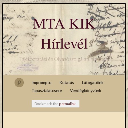
MTA KIK
Hírlevél
Tájékoztatási és Olvasószolgálatunk blogja
Impromptu
Kutatás
Látogatóink
Tapasztalatcsere
Vendégkönyvünk
Bookmark the
permalink
.