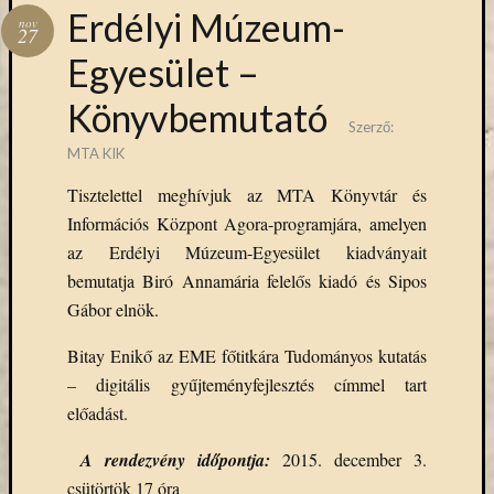
Hírlevél
Erdélyi Múzeum-
nov
emailben
27
Egyesület –
Kérjük,
Könyvbemutató
adja
Szerző:
meg
MTA KIK
email
címét,
Tisztelettel meghívjuk az MTA Könyvtár és
ha
Információs Központ Agora-programjára, amelyen
ezentúl
az Erdélyi Múzeum-Egyesület kiadványait
emailben
szeretne
bemutatja Biró Annamária felelős kiadó és Sipos
értesülni
Gábor elnök.
az
MTA
Bitay Enikő az EME főtitkára Tudományos kutatás
KIK
– digitális gyűjteményfejlesztés címmel tart
aktuális
előadást.
híreiről,
eseményeir
A rendezvény időpontja:
2015. december 3.
szolgáltatá
csütörtök 17 óra