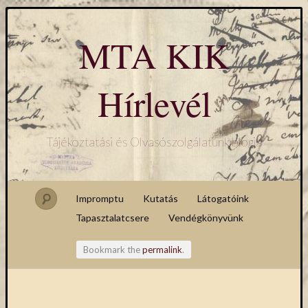
MTA KIK
Hírlevél
Tájékoztatási és Olvasószolgálatunk blogja
Impromptu
Kutatás
Látogatóink
Tapasztalatcsere
Vendégkönyvünk
Bookmark the
permalink
.