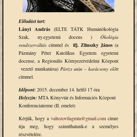
Email
cím
F
Előadást tart:
e
Lányi András
l
(ELTE TÁTK Humánökológia
i
Szak, ny.egyetemi docens )
Ökológia
r
a
ifj. Zlinszky János
rendszerváltás
címmel és
(a
t
Pázmány Péter Katolikus Egyetem egyetemi
k
o
docense, a Regionális Környezetvédelmi Központ
z
á
vezető munkatársa)
Párizs után – karácsony előtt
s
címmel.
Időpont:
2015. december 14. hétfő 17 óra
Archívu
Helyszín:
MTA Könyvtár és Információs Központ
Konferenciaterme (II. emelet)
Archívum
Kérjük, hogy a
valtozovilagmta@gmail.com
címre
írja meg, hogy számíthatunk-e a személyes
Kategóri
részvételére.