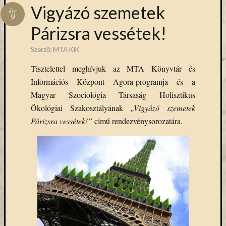
Hírlevél
Vigyázó szemetek
dec
emailben
9
Párizsra vessétek!
Kérjük,
adja
Szerző:
MTA KIK
meg
Tisztelettel meghívjuk az MTA Könyvtár és
email
Információs Központ Agora-programja és a
címét,
ha
Magyar Szociológia Társaság Holisztikus
ezentúl
Ökológiai Szakosztályának
„Vigyázó szemetek
emailben
Párizsra vessétek!”
című rendezvénysorozatára.
szeretne
értesülni
az
MTA
KIK
aktuális
híreiről,
eseményeir
szolgáltatá