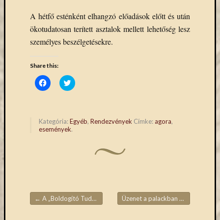
eBooks
on
A hétfő esténként elhangzó előadások előtt és után
Deman
ökotudatosan terített asztalok mellett lehetőség lesz
szolgál
személyes beszélgetésekre.
(2)
Egyéb
Share this:
(327)
Elektro
Click
Click
to
to
forráso
share
share
on
on
(71)
Facebook
Twitter
Felmér
(Opens
(Opens
in
in
Kategória:
Egyéb
,
Rendezvények
Címke:
agora
,
(4)
new
new
események
.
window)
window)
Hírek
(206)
Könyva
(13)
Közöss
web
(1)
←
A „Boldogító Tudás” – könyvbemutató
Üzenet a palackban XXIII.
→
Bejegyzések navigációja
Kurzus