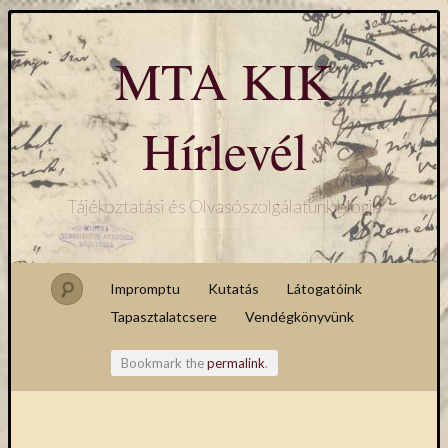
MTA KIK
Hírlevél
Tájékoztatási és Olvasószolgálatunk blogja
Impromptu
Kutatás
Látogatóink
Tapasztalatcsere
Vendégkönyvünk
Bookmark the
permalink
.