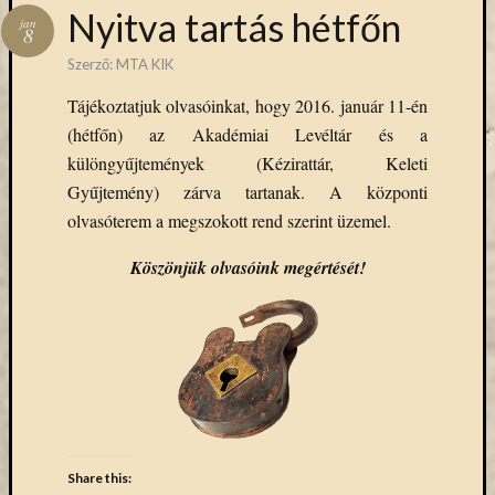
Hírlevél
Nyitva tartás hétfőn
jan
emailben
8
Szerző:
MTA KIK
Kérjük,
Tájékoztatjuk olvasóinkat, hogy 2016. január 11-én
adja
meg
(hétfőn) az Akadémiai Levéltár és a
email
különgyűjtemények (Kézirattár, Keleti
címét,
Gyűjtemény) zárva tartanak. A központi
ha
olvasóterem a megszokott rend szerint üzemel.
ezentúl
emailben
Köszönjük olvasóink megértését!
szeretne
értesülni
az
MTA
KIK
aktuális
híreiről,
eseményeir
szolgáltatá
Share this: