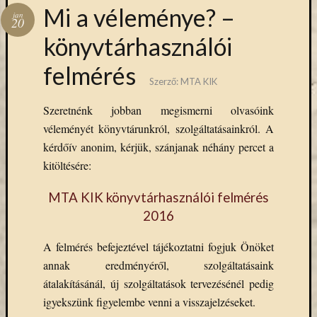
Hírlevél
Mi a véleménye? –
jan
emailben
20
könyvtárhasználói
Kérjük,
felmérés
adja
Szerző:
MTA KIK
meg
email
Szeretnénk jobban megismerni olvasóink
címét,
véleményét könyvtárunkról, szolgáltatásainkról. A
ha
kérdőív anonim, kérjük, szánjanak néhány percet a
ezentúl
emailben
kitöltésére:
szeretne
értesülni
MTA KIK könyvtárhasználói felmérés
az
2016
MTA
KIK
A felmérés befejeztével tájékoztatni fogjuk Önöket
aktuális
annak eredményéről, szolgáltatásaink
híreiről,
átalakításánál, új szolgáltatások tervezésénél pedig
eseményeir
igyekszünk figyelembe venni a visszajelzéseket.
szolgáltatá