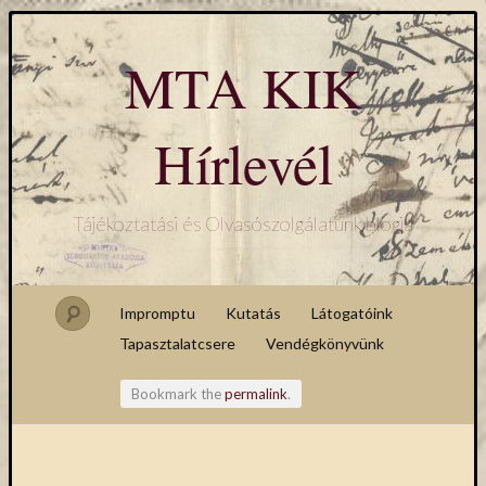
MTA KIK
Hírlevél
Tájékoztatási és Olvasószolgálatunk blogja
Impromptu
Kutatás
Látogatóink
Tapasztalatcsere
Vendégkönyvünk
Bookmark the
permalink
.