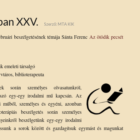
ban XXV.
Szerző:
MTA KIK
februári beszélgetésének témája Sánta Ferenc
Az ötödik pecsét
k emeleti társalgó
táros, biblioterapeuta
ek során személyes olvasatunkról,
z szó egy-egy irodalmi mű kapcsán. Az
mi műből, személyes és egyéni, azonban
terápiás beszélgetés során személyes
nyeinkről beszélgetünk egy-egy irodalmi
ssunk a sorok között és gazdagítsuk egymást és magunkat