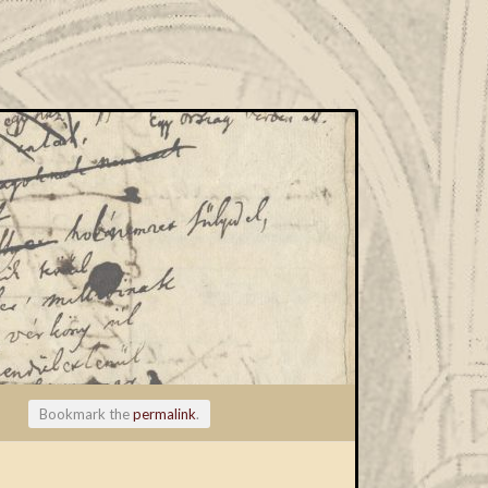
Bookmark the
permalink
.