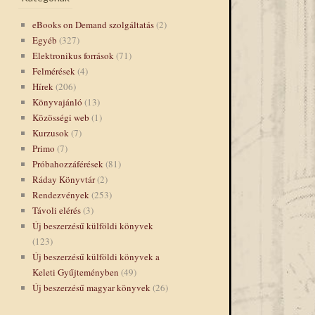
eBooks on Demand szolgáltatás
(2)
Egyéb
(327)
Elektronikus források
(71)
Felmérések
(4)
Hírek
(206)
Könyvajánló
(13)
Közösségi web
(1)
Kurzusok
(7)
Primo
(7)
Próbahozzáférések
(81)
Ráday Könyvtár
(2)
Rendezvények
(253)
Távoli elérés
(3)
Új beszerzésű külföldi könyvek
(123)
Új beszerzésű külföldi könyvek a
Keleti Gyűjteményben
(49)
Új beszerzésű magyar könyvek
(26)