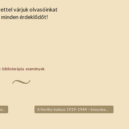
ettel várjuk olvasóinkat
 minden érdeklődőt!
e:
biblioterápia
,
események
.
tó
A Horthy-kultusz 1919–1944 – könyvbemutató
→
ja