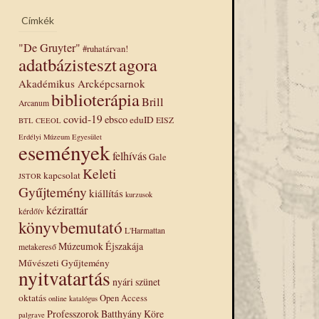
Címkék
"De Gruyter"
#ruhatárvan!
adatbázisteszt
agora
Akadémikus Arcképcsarnok
biblioterápia
Brill
Arcanum
covid-19
ebsco
eduID
EISZ
BTL
CEEOL
Erdélyi Múzeum Egyesület
események
felhívás
Gale
Keleti
kapcsolat
JSTOR
Gyűjtemény
kiállítás
kurzusok
kézirattár
kérdőív
könyvbemutató
L'Harmattan
Múzeumok Éjszakája
metakereső
Művészeti Gyűjtemény
nyitvatartás
nyári szünet
oktatás
Open Access
online katalógus
Professzorok Batthyány Köre
palgrave