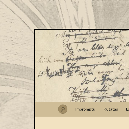
Impromptu
Kutatás
L