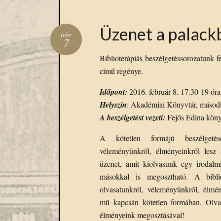
Üzenet a palack
febr
7
Biblioterápiás beszélgetéssorozatunk 
című regénye.
Időpont:
2016. február 8. 17.30-19 óra
Helyszín
: Akadémiai Könyvtár, másodi
A beszélgetést vezeti:
Fejős Edina könyv
A kötetlen formájú beszélgetés
véleményünkről, élményeinkről les
üzenet, amit kiolvasunk egy irodal
másokkal is megosztható. A biblio
olvasatunkról, véleményünkről, élmé
mű kapcsán kötetlen formában. Olva
élményeink megosztásával!