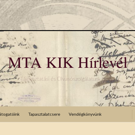
MTA KIK Hírlevél
Tájékoztatási és Olvasószolgálatunk blogja
átogatóink
Tapasztalatcsere
Vendégkönyvünk