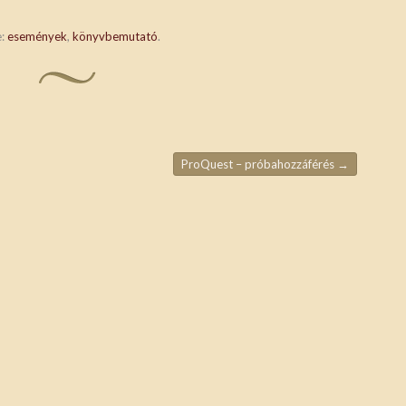
e:
események
,
könyvbemutató
.
ProQuest – próbahozzáférés
→
ja