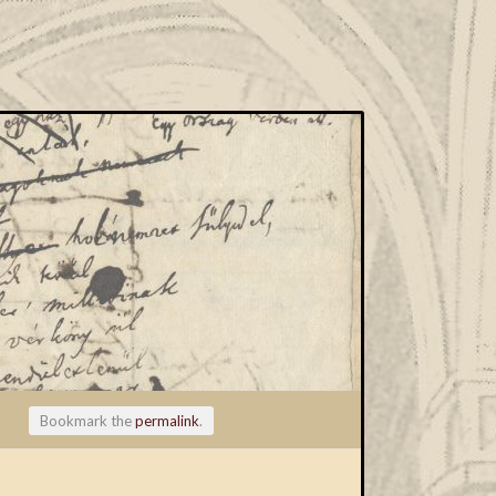
Bookmark the
permalink
.