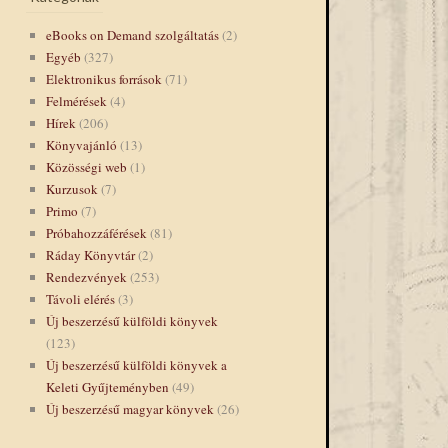
eBooks on Demand szolgáltatás
(2)
Egyéb
(327)
Elektronikus források
(71)
Felmérések
(4)
Hírek
(206)
Könyvajánló
(13)
Közösségi web
(1)
Kurzusok
(7)
Primo
(7)
Próbahozzáférések
(81)
Ráday Könyvtár
(2)
Rendezvények
(253)
Távoli elérés
(3)
Új beszerzésű külföldi könyvek
(123)
Új beszerzésű külföldi könyvek a
Keleti Gyűjteményben
(49)
Új beszerzésű magyar könyvek
(26)