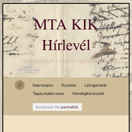
MTA KIK
Hírlevél
Tájékoztatási és Olvasószolgálatunk blogja
Impromptu
Kutatás
Látogatóink
Tapasztalatcsere
Vendégkönyvünk
Bookmark the
permalink
.