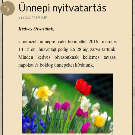
Hírlevél
Ünnepi nyitvatartás
márc
emailben
9
Szerző:
MTA KIK
Kérjük,
Kedves Olvasóink,
adja
meg
a nemzeti ünnepre való tekintettel 2016. március
email
14-15-én, húsvéttájt pedig 26-28-áig zárva tartunk.
címét,
ha
Minden kedves olvasónknak kellemes tavaszi
ezentúl
napokat és boldog ünnepeket kívánunk.
emailben
szeretne
értesülni
az
MTA
KIK
aktuális
híreiről,
eseményeir
szolgáltatá