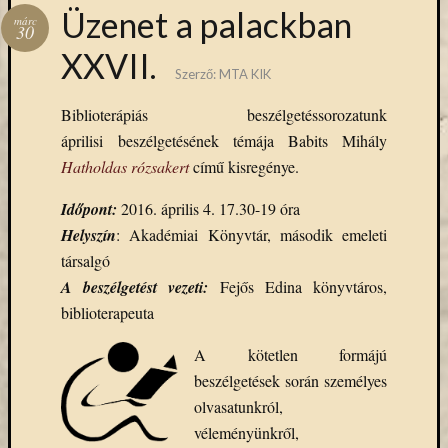
Hírlevél
Üzenet a palackban
márc
emailben
30
XXVII.
Szerző:
MTA KIK
Kérjük,
adja
Biblioterápiás beszélgetéssorozatunk
meg
áprilisi beszélgetésének témája Babits Mihály
email
címét,
Hatholdas rózsakert
című kisregénye.
ha
Időpont:
2016. április 4. 17.30-19 óra
ezentúl
emailben
Helyszín
: Akadémiai Könyvtár, második emeleti
szeretne
társalgó
értesülni
A beszélgetést vezeti:
Fejős Edina könyvtáros,
az
biblioterapeuta
MTA
KIK
A kötetlen formájú
aktuális
beszélgetések során személyes
híreiről,
olvasatunkról,
eseményeir
szolgáltatá
véleményünkről,