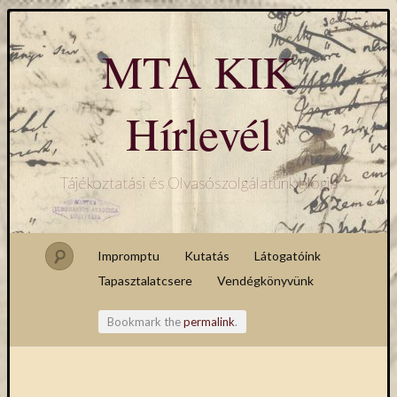
MTA KIK
Hírlevél
Tájékoztatási és Olvasószolgálatunk blogja
Impromptu
Kutatás
Látogatóink
Tapasztalatcsere
Vendégkönyvünk
Bookmark the
permalink
.