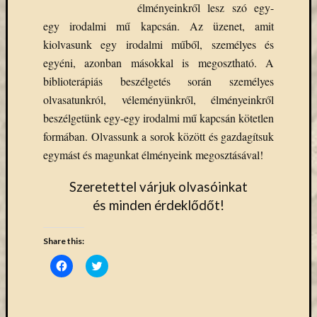
élményeinkről lesz szó egy-
Email
egy irodalmi mű kapcsán. Az üzenet, amit
cím
F
kiolvasunk egy irodalmi műből, személyes és
e
egyéni, azonban másokkal is megosztható. A
l
i
biblioterápiás beszélgetés során személyes
r
olvasatunkról, véleményünkről, élményeinkről
a
t
beszélgetünk egy-egy irodalmi mű kapcsán kötetlen
k
o
formában. Olvassunk a sorok között és gazdagítsuk
z
egymást és magunkat élményeink megosztásával!
á
s
Szeretettel várjuk olvasóinkat
és minden érdeklődőt!
Archívu
Share this:
Archívum
Click
Click
to
to
share
share
on
on
Kategóri
Facebook
Twitter
(Opens
(Opens