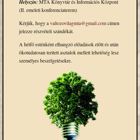
Helyszín:
MTA Könyvtár és Információs Központ
Email
(II. emeleti konferenciaterem)
cím
F
Kérjük, hogy a
valtozovilagmta@gmail.com
címen
e
l
jelezze részvételi szándékát.
i
r
A hétfő esténként elhangzó előadások előtt és után
a
t
ökotudatosan terített asztalok mellett lehetőség lesz
k
o
személyes beszélgetésekre.
z
á
s
Archívu
Archívum
Kategóri