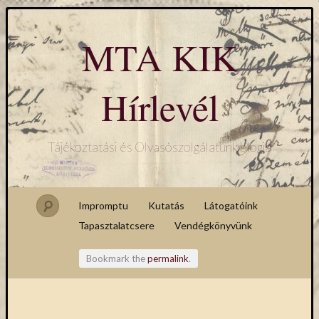
MTA KIK
Hírlevél
Tájékoztatási és Olvasószolgálatunk blogja
Impromptu
Kutatás
Látogatóink
Tapasztalatcsere
Vendégkönyvünk
Bookmark the
permalink
.