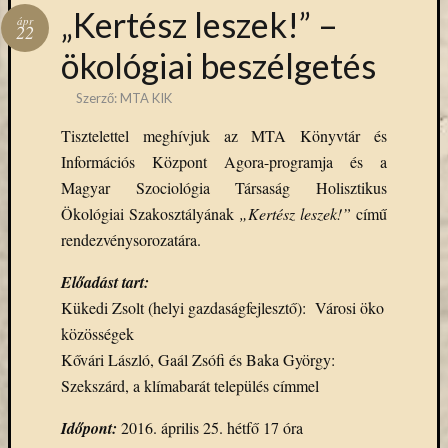
Hírlevél
„Kertész leszek!” –
ápr
emailben
22
ökológiai beszélgetés
Kérjük,
adja
Szerző:
MTA KIK
meg
Tisztelettel meghívjuk az MTA Könyvtár és
email
Információs Központ Agora-programja és a
címét,
ha
Magyar Szociológia Társaság Holisztikus
ezentúl
Ökológiai Szakosztályának
„Kertész leszek!”
című
emailben
rendezvénysorozatára.
szeretne
értesülni
Előadást tart:
az
Kükedi Zsolt (helyi gazdaságfejlesztő): Városi öko
MTA
közösségek
KIK
Kővári László, Gaál Zsófi és Baka György:
aktuális
híreiről,
Szekszárd, a klímabarát település címmel
eseményeir
Időpont:
2016. április 25. hétfő 17 óra
szolgáltatá