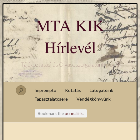
MTA KIK
Hírlevél
Tájékoztatási és Olvasószolgálatunk blogja
Impromptu
Kutatás
Látogatóink
Tapasztalatcsere
Vendégkönyvünk
Bookmark the
permalink
.