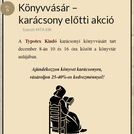
Hírlevél
Könyvvásár –
dec
emailben
6
karácsony előtti akció
Kérjük,
adja
Szerző:
MTA KIK
meg
Typotex Kiadó
A
karácsonyi könyvvásárt tart
email
december 8-án 10 és 16 óra között a könyvtár
címét,
ha
aulájában.
ezentúl
Ajándékozzon könyvet karácsonyra,
emailben
szeretne
vásároljon 25-40%-os kedvezménnyel!
értesülni
az
MTA
KIK
aktuális
híreiről,
eseményeir
szolgáltatá