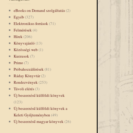
eBooks on Demand szolgáltatás
(2)
Egyéb
(327)
Elektronikus források
(71)
Felmérések
(4)
Hírek
(206)
Könyvajánló
(13)
Közösségi web
(1)
Kurzusok
(7)
Primo
(7)
Próbahozzáférések
(81)
Ráday Könyvtár
(2)
Rendezvények
(253)
Távoli elérés
(3)
Új beszerzésű külföldi könyvek
(123)
Új beszerzésű külföldi könyvek a
Keleti Gyűjteményben
(49)
Új beszerzésű magyar könyvek
(26)