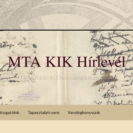
MTA KIK Hírlevél
Tájékoztatási és Olvasószolgálatunk blogja
átogatóink
Tapasztalatcsere
Vendégkönyvünk