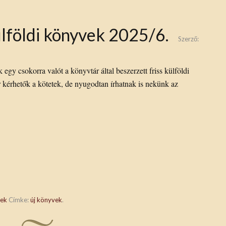
lföldi könyvek 2025/6.
Szerző:
egy csokorra valót a könyvtár által beszerzett friss külföldi
 kérhetők a kötetek, de nyugodtan írhatnak is nekünk az
vek
Címke:
új könyvek
.