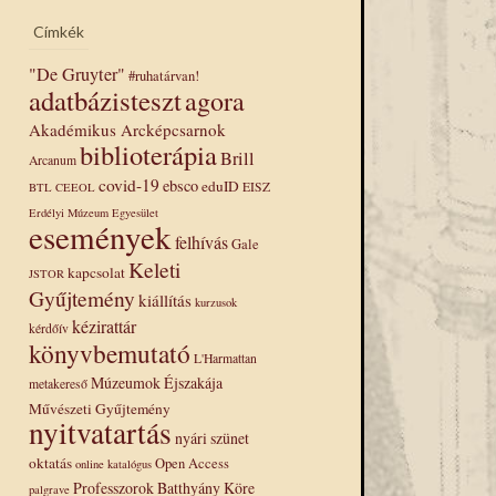
Címkék
"De Gruyter"
#ruhatárvan!
adatbázisteszt
agora
Akadémikus Arcképcsarnok
biblioterápia
Brill
Arcanum
covid-19
ebsco
eduID
EISZ
BTL
CEEOL
Erdélyi Múzeum Egyesület
események
felhívás
Gale
Keleti
kapcsolat
JSTOR
Gyűjtemény
kiállítás
kurzusok
kézirattár
kérdőív
könyvbemutató
L'Harmattan
Múzeumok Éjszakája
metakereső
Művészeti Gyűjtemény
nyitvatartás
nyári szünet
oktatás
Open Access
online katalógus
Professzorok Batthyány Köre
palgrave