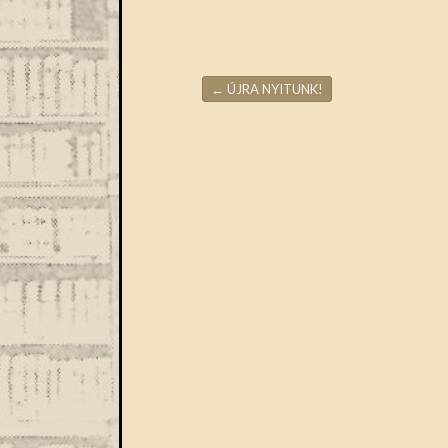
←
ÚJRA NYITUNK!
Bejegyzések navigáció