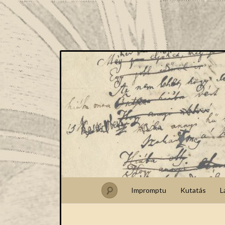
Impromptu
Kutatás
L