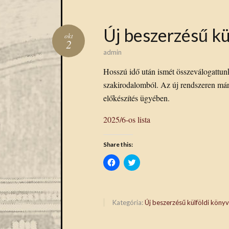
Új beszerzésű kü
okt
2
admin
Hosszú idő után ismét összeválogattunk 
szakirodalomból. Az új rendszeren már
előkészítés ügyében.
2025/6-os lista
Share this:
Click
Click
to
to
share
share
on
on
Facebook
Twitter
(Opens
(Opens
in
in
Kategória:
Új beszerzésű külföldi köny
new
new
window)
window)