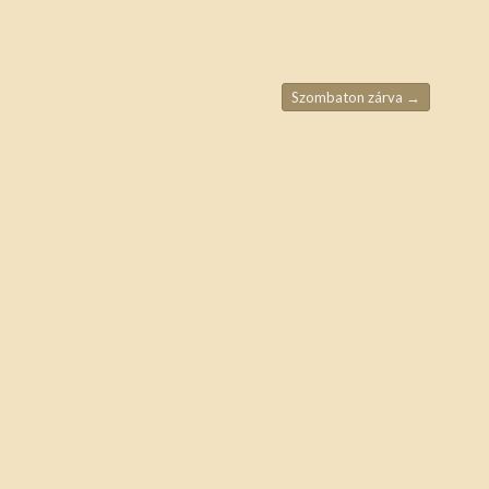
Szombaton zárva
→
ja