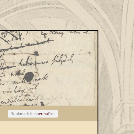
Bookmark the
permalink
.