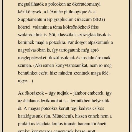
megtalálhatók a polcokon az ókortudományi
kézikönyvek, a L’Année philologique és a
Supplementum Epigraphicum Graecum (SEG)
kötetei, valamint a téma kölcsönözhető friss
szakirodalma is. Sőt, klasszikus szövegkiadások is
kerülnek majd a polcokra. Pár dolgot átpakoltunk a
nagyolvasóban is, így tartogatunk még apró
meglepetéseket filozófusoknak és irodalmároknak
szintén. (Aki ismeri könyvtárosainkat, nem ró meg
bennünket ezért, hisz minden szentnek maga felé,
ugye…)
Az ókorászok – úgy tudjuk – jámbor emberek, így
az általános lexikonokat is a termükben helyeztük
el. A magas polcokra került régi kedves csíkos
katalógusunk (ún. Müncheni), hiszen ennek nem a
praktikus feladata fontos immár, hanem történeti
értéke: könyvtáros generációk kézzel írott