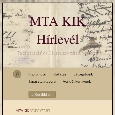
MTA KIK
Hírlevél
Tájékoztatási és Olvasószolgálatunk blogja
Impromptu
Kutatás
Látogatóink
Tapasztalatcsere
Vendégkönyvünk
←
Korábbi bejegyzés
Bejegyzések navigációja
MTA KIK
BEJEGYZÉSEI