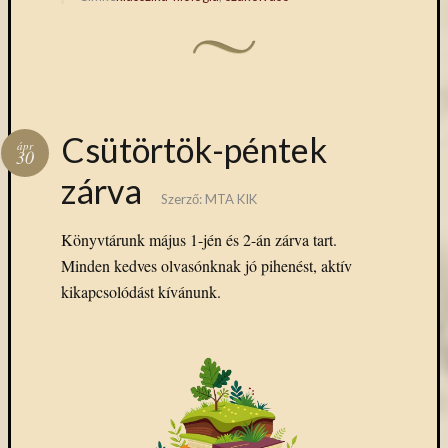
Csütörtök-péntek
ápr
30
zárva
Szerző:
MTA KIK
Könyvtárunk május 1-jén és 2-án zárva tart.
Minden kedves olvasónknak jó pihenést, aktív
kikapcsolódást kívánunk.