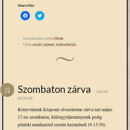
Share this:
Click
Click
to
to
share
share
on
on
Facebook
Twitter
(Opens
(Opens
in
in
Hozzászólás ehhez
Hírek
new
new
Címke
nyári szünet
,
nyitvatartás
window)
window)
Szombaton zárva
máj
14
Szerző:
MTA KIK
Könyvtárunk központi olvasóterme zárva tart május
17-én szombaton, különgyűjteményeink pedig
pénteki munkarend szerint üzemelnek (9-13:30).