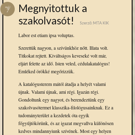
Megnyitottuk a
máj
7
szakolvasót!
Szerző:
MTA KIK
Labor est etiam ipsa voluptas.
Szerettük nagyon, a szívünkhöz nőtt. Illata volt.
Titkokat rejtett. Kiváltságos keveseké volt már,
eljárt felette az idő. Isten veled, cédulakatalógus!
Emléked örökké megőrizzük.
A katalógusterem mától átadja a helyét valami
újnak. Valami újnak, ami régi. Igazán régi.
Gondoltunk egy nagyot, és berendeztünk egy
szakolvasótermet klasszika-filológusainknak. Ez a
tudományterület a kezdetek óta egyik
főgyűjtökörünk, és az igazat megvallva különösen
kedves mindannyiunk szívének. Most egy helyen