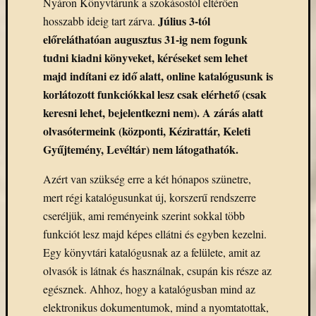
Nyáron Könyvtárunk a szokásostól eltérően
Július 3-tól
hosszabb ideig tart zárva.
előreláthatóan augusztus 31-ig nem fogunk
tudni kiadni könyveket, kéréseket sem lehet
majd indítani ez idő alatt, online katalógusunk is
korlátozott funkciókkal lesz csak elérhető (csak
keresni lehet, bejelentkezni nem). A zárás alatt
olvasótermeink (központi, Kézirattár, Keleti
Gyűjtemény, Levéltár) nem látogathatók.
Azért van szükség erre a két hónapos szünetre,
mert régi katalógusunkat új, korszerű rendszerre
cseréljük, ami reményeink szerint sokkal több
funkciót lesz majd képes ellátni és egyben kezelni.
Egy könyvtári katalógusnak az a felülete, amit az
olvasók is látnak és használnak, csupán kis része az
egésznek. Ahhoz, hogy a katalógusban mind az
elektronikus dokumentumok, mind a nyomtatottak,