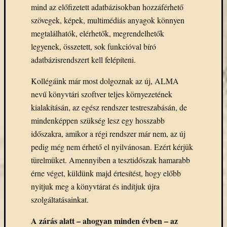
mind az előfizetett adatbázisokban hozzáférhető
szövegek, képek, multimédiás anyagok könnyen
megtalálhatók, elérhetők, megrendelhetők
legyenek, összetett, sok funkcióval bíró
adatbázisrendszert kell felépíteni.
Kollégáink már most dolgoznak az új, ALMA
nevű könyvtári szoftver teljes környezetének
kialakításán, az egész rendszer testreszabásán, de
mindenképpen szükség lesz egy hosszabb
időszakra, amikor a régi rendszer már nem, az új
pedig még nem érhető el nyilvánosan. Ezért kérjük
türelmüket. Amennyiben a tesztidőszak hamarabb
érne véget, küldünk majd értesítést, hogy előbb
nyitjuk meg a könyvtárat és indítjuk újra
szolgáltatásainkat.
A zárás alatt – ahogyan minden évben – az