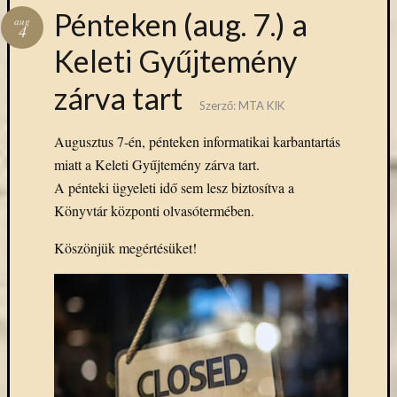
Hírlevél
Pénteken (aug. 7.) a
emailben
aug
4
Keleti Gyűjtemény
Kérjük,
adja
zárva tart
meg
Szerző:
MTA KIK
email
Augusztus 7-én, pénteken informatikai karbantartás
címét,
miatt a Keleti Gyűjtemény zárva tart.
ha
ezentúl
A pénteki ügyeleti idő sem lesz biztosítva a
emailben
Könyvtár központi olvasótermében.
szeretne
értesülni
Köszönjük megértésüket!
az
MTA
KIK
aktuális
híreiről,
eseményeir
szolgáltatá