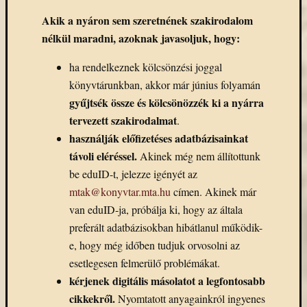
Akik a nyáron sem szeretnének szakirodalom
nélkül maradni, azoknak javasoljuk, hogy:
ha rendelkeznek kölcsönzési joggal
könyvtárunkban, akkor már június folyamán
gyűjtsék össze és kölcsönözzék ki a nyárra
tervezett szakirodalmat
.
használják előfizetéses adatbázisainkat
távoli eléréssel.
Akinek még nem állítottunk
be eduID-t, jelezze igényét az
mtak@konyvtar.mta.hu
címen. Akinek már
van eduID-ja, próbálja ki, hogy az általa
preferált adatbázisokban hibátlanul működik-
e, hogy még időben tudjuk orvosolni az
esetlegesen felmerülő problémákat.
kérjenek digitális másolatot a legfontosabb
cikkekről.
Nyomtatott anyagainkról ingyenes