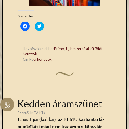
Keleti
Gyűjte
Share this:
kiállítás
kurzusok
Click
Click
to
to
kérdőív
share
share
kézirattár
on
on
Facebook
Twitter
könyv
(Opens
(Opens
in
in
Hozzászólás ehhez
Primo
,
Új beszerzésű külföldi
L'Harmattan
new
new
könyvek
window)
window)
metakereső
Címke
új könyvek
Múzeumo
Éjszakája
Művészeti
Gyűjtemé
nyitv
nyári
Kedden áramszünet
jún
szünet
26
oktatás
Szerző:
MTA KIK
online
az ELMŰ karbantartási
Július 1-jén (kedden),
katalógus
munkálatai miatt nem lesz áram a könyvtár