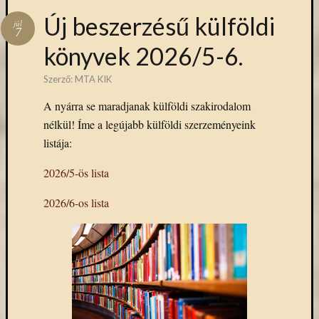
Arcképcs
Új beszerzésű külföldi
júl
Arcanum
7
biblio
könyvek 2026/5-6.
Brill
Szerző:
MTA KIK
BTL
CEEOL
A nyárra se maradjanak külföldi szakirodalom
covid-
nélkül! Íme a legújabb külföldi szerzeményeink
19
listája:
ebsco
eduID
2026/5-ös lista
EISZ
Erdélyi
2026/6-os lista
Múzeum
Egyesület
esem
felhívás
Gale
JSTOR
kapcsolat