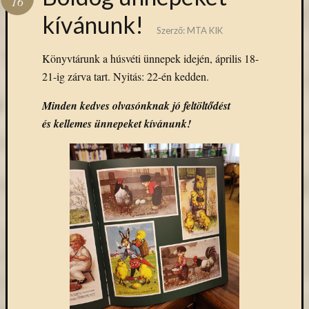
16
kívánunk!
Szerző:
MTA KIK
Könyvtárunk a húsvéti ünnepek idején, április 18-
21-ig zárva tart. Nyitás: 22-én kedden.
Minden kedves olvasónknak jó feltöltődést
és kellemes ünnepeket kívánunk!