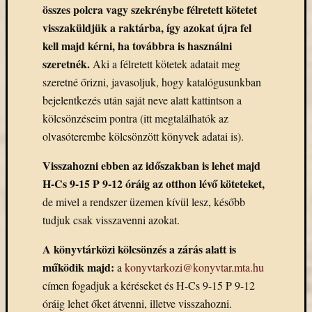
összes polcra vagy szekrénybe félretett kötetet
visszaküldjük a raktárba, így azokat újra fel
kell majd kérni, ha továbbra is használni
szeretnék.
Aki a félretett kötetek adatait meg
szeretné őrizni, javasoljuk, hogy katalógusunkban
bejelentkezés után saját neve alatt kattintson a
kölcsönzéseim pontra (itt megtalálhatók az
olvasóterembe kölcsönzött könyvek adatai is).
Visszahozni ebben az időszakban is lehet majd
H-Cs 9-15 P 9-12 óráig az otthon lévő köteteket,
de mivel a rendszer üzemen kívül lesz, később
tudjuk csak visszavenni azokat.
A könyvtárközi kölcsönzés a zárás alatt is
működik majd:
a
konyvtarkozi@konyvtar.mta.hu
címen fogadjuk a kéréseket és H-Cs 9-15 P 9-12
óráig lehet őket átvenni, illetve visszahozni.