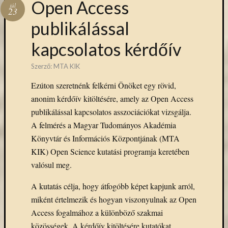
Open Access
eBooks
júl
23
on
publikálással
Deman
szolgál
kapcsolatos kérdőív
(2)
Egyéb
Szerző:
MTA KIK
(327)
Elektro
Ezúton szeretnénk felkérni Önöket egy rövid,
forráso
anonim kérdőív kitöltésére, amely az Open Access
(71)
publikálással kapcsolatos asszociációkat vizsgálja.
Felmér
A felmérés a Magyar Tudományos Akadémia
(4)
Könyvtár és Információs Központjának (MTA
Hírek
(206)
KIK) Open Science kutatási programja keretében
Könyva
valósul meg.
(13)
Közöss
A kutatás célja, hogy átfogóbb képet kapjunk arról,
web
miként értelmezik és hogyan viszonyulnak az Open
(1)
Access fogalmához a különböző szakmai
Kurzus
közösségek. A kérdőív kitöltésére kutatókat,