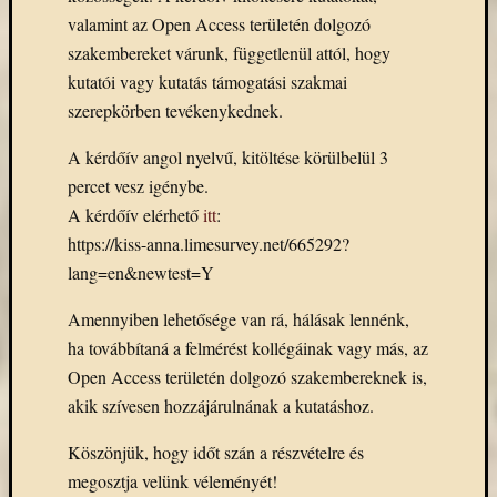
(7)
valamint az Open Access területén dolgozó
Primo
(7)
szakembereket várunk, függetlenül attól, hogy
Próbah
kutatói vagy kutatás támogatási szakmai
(81)
szerepkörben tevékenykednek.
Ráday
Könyvt
A kérdőív angol nyelvű, kitöltése körülbelül 3
(2)
percet vesz igénybe.
Rendez
A kérdőív elérhető
itt
:
(253)
https://kiss-anna.limesurvey.net/665292?
Távoli
elérés
lang=en&newtest=Y
(3)
Amennyiben lehetősége van rá, hálásak lennénk,
Új
beszerz
ha továbbítaná a felmérést kollégáinak vagy más, az
külföld
Open Access területén dolgozó szakembereknek is,
könyv
akik szívesen hozzájárulnának a kutatáshoz.
(123)
Új
Köszönjük, hogy időt szán a részvételre és
beszerz
megosztja velünk véleményét!
külföld