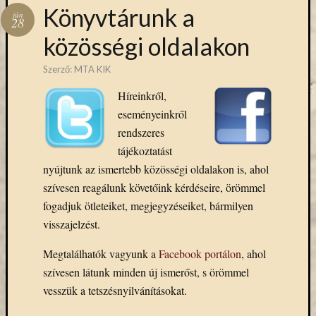
Hírlevél
Könyvtárunk a
jún
emailben
28
közösségi oldalakon
Kérjük,
adja
Szerző:
MTA KIK
meg
Híreinkről,
email
eseményeinkről
címét,
ha
rendszeres
ezentúl
tájékoztatást
emailben
nyújtunk az ismertebb közösségi oldalakon is, ahol
szeretne
szívesen reagálunk követőink kérdéseire, örömmel
értesülni
fogadjuk ötleteiket, megjegyzéseiket, bármilyen
az
visszajelzést.
MTA
KIK
Megtalálhatók vagyunk a
Facebook portálon
, ahol
aktuális
híreiről,
szívesen látunk minden új ismerőst, s örömmel
eseményeir
vesszük a tetszésnyilvánításokat.
szolgáltatá