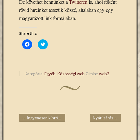
De követhet bennünket a
Twitteren
is, ahol főként
Email
rövid híreinket tesszük közzé, általában egy-egy
cím
magyarázott link formájában.
F
e
l
Share this:
i
r
Click
Click
a
to
to
t
share
share
k
on
on
o
Facebook
Twitter
(Opens
(Opens
z
in
in
á
new
new
s
Kategória:
Egyéb
,
Közösségi web
Címke:
web2
.
window)
window)
Archívu
Archívum
←
Ingyenesen kipróbálhatók akár otthonról is a de Gruyter Kiadó adatbázisai
Nyári zárás
→
Bejegyzések navigációja
Kategóri