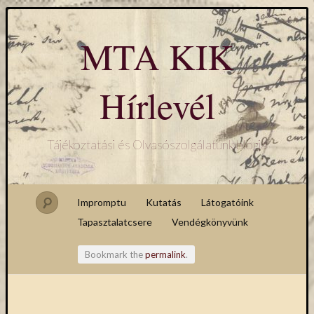
MTA KIK
Hírlevél
Tájékoztatási és Olvasószolgálatunk blogja
Impromptu
Kutatás
Látogatóink
Tapasztalatcsere
Vendégkönyvünk
Bookmark the
permalink
.