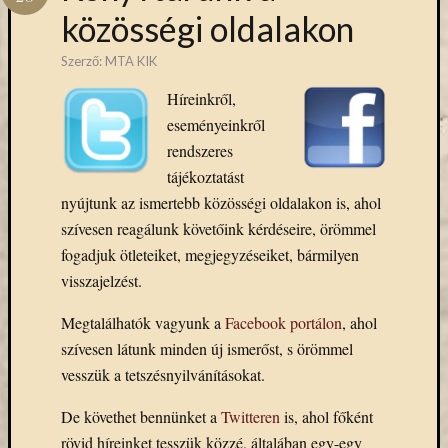
Hírlevél
közösségi oldalakon
emailben
Szerző:
MTA KIK
Kérjük,
Híreinkről,
adja
meg
eseményeinkről
email
rendszeres
címét,
tájékoztatást
ha
nyújtunk az ismertebb közösségi oldalakon is, ahol
ezentúl
szívesen reagálunk követőink kérdéseire, örömmel
emailben
szeretne
fogadjuk ötleteiket, megjegyzéseiket, bármilyen
értesülni
visszajelzést.
az
MTA
Megtalálhatók vagyunk a
Facebook portálon
, ahol
KIK
szívesen látunk minden új ismerőst, s örömmel
aktuális
vesszük a tetszésnyilvánításokat.
híreiről,
eseményeir
De követhet bennünket a
Twitteren
is, ahol főként
szolgáltatá
rövid híreinket tesszük közzé, általában egy-egy