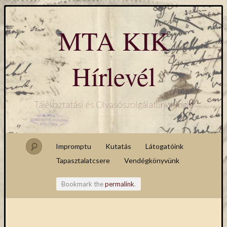
MTA KIK
Hírlevél
Tájékoztatási és Olvasószolgálatunk blogja
Impromptu
Kutatás
Látogatóink
Tapasztalatcsere
Vendégkönyvünk
Bookmark the
permalink
.