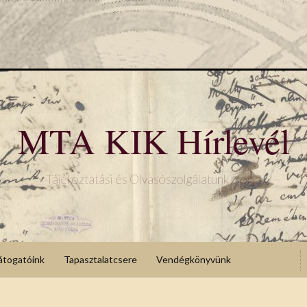
MTA KIK Hírlevél
Tájékoztatási és Olvasószolgálatunk blogja
átogatóink
Tapasztalatcsere
Vendégkönyvünk