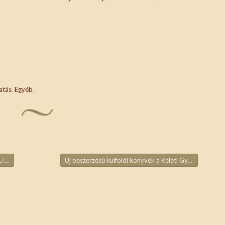
atás
,
Egyéb
.
0.
Új beszerzésű külföldi könyvek a Keleti Gyűjteményben
ja