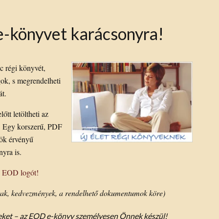
-könyvet karácsonyra!
c régi könyvét,
ok, s megrendelheti
át.
tt letöltheti az
t. Egy korszerű, PDF
rök érvényű
nyra is.
z EOD logót!
rak, kedvezmények, a rendelhető dokumentumok köre)
yveket – az EOD e-könyv személyesen Önnek készül!