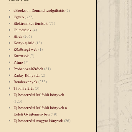
eBooks on Demand szolgáltatás
(2)
Egyéb
(327)
Elektronikus források
(71)
Felmérések
(4)
Hírek
(206)
Könyvajánló
(13)
Közösségi web
(1)
Kurzusok
(7)
Primo
(7)
Próbahozzáférések
(81)
Ráday Könyvtár
(2)
Rendezvények
(253)
Távoli elérés
(3)
→
Új beszerzésű külföldi könyvek
(123)
Új beszerzésű külföldi könyvek a
Keleti Gyűjteményben
(49)
Új beszerzésű magyar könyvek
(26)