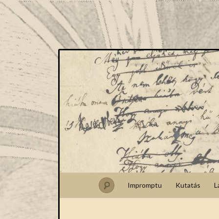
Impromptu
Kutatás
L