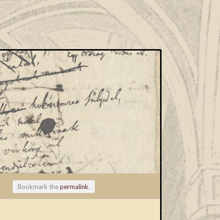
Bookmark the
permalink
.