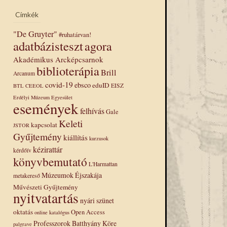
Címkék
"De Gruyter"
#ruhatárvan!
adatbázisteszt
agora
Akadémikus Arcképcsarnok
biblioterápia
Brill
Arcanum
covid-19
ebsco
eduID
EISZ
BTL
CEEOL
Erdélyi Múzeum Egyesület
események
felhívás
Gale
Keleti
kapcsolat
JSTOR
Gyűjtemény
kiállítás
kurzusok
kézirattár
kérdőív
könyvbemutató
L'Harmattan
Múzeumok Éjszakája
metakereső
Művészeti Gyűjtemény
nyitvatartás
nyári szünet
oktatás
Open Access
online katalógus
Professzorok Batthyány Köre
palgrave