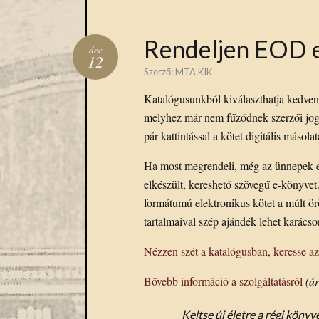
Rendeljen EOD e
dec
12
Szerző:
MTA KIK
Katalógusunkból kiválaszthatja kedven
melyhez már nem fűződnek szerzői jog
pár kattintással a kötet digitális másolat
Ha most megrendeli, még az ünnepek elő
elkészült, kereshető szövegű e-könyve
formátumú elektronikus kötet a múlt ö
tartalmaival szép ajándék lehet karácso
Nézzen szét a katalógusban, keresse a
Bővebb információ a szolgáltatásról
(á
Keltse új életre a régi kön