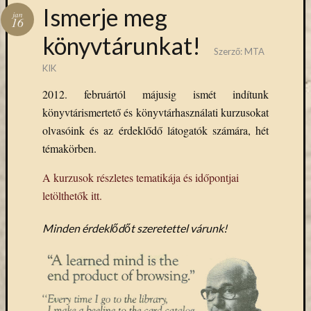
Hírlevél
Ismerje meg
jan
emailben
16
könyvtárunkat!
Szerző:
MTA
Kérjük,
adja
KIK
meg
2012. februártól májusig ismét indítunk
email
könyvtárismertető és könyvtárhasználati kurzusokat
címét,
ha
olvasóink és az érdeklődő látogatók számára, hét
ezentúl
témakörben.
emailben
szeretne
A kurzusok részletes tematikája és időpontjai
értesülni
letölthetők itt.
az
MTA
Minden érdeklődőt szeretettel várunk!
KIK
aktuális
híreiről,
eseményeir
szolgáltatá