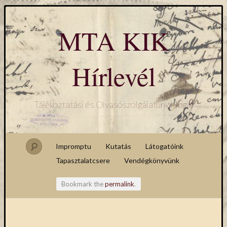
MTA KIK
Hírlevél
Tájékoztatási és Olvasószolgálatunk blogja
Impromptu
Kutatás
Látogatóink
Tapasztalatcsere
Vendégkönyvünk
Bookmark the
permalink
.