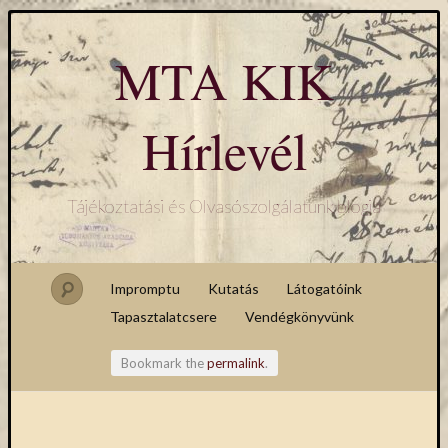
MTA KIK
Hírlevél
Tájékoztatási és Olvasószolgálatunk blogja
Impromptu
Kutatás
Látogatóink
Tapasztalatcsere
Vendégkönyvünk
Bookmark the
permalink
.