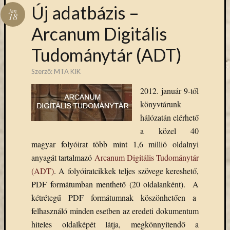
Hírlevél
Új adatbázis –
jan
emailben
18
Arcanum Digitális
Kérjük,
Tudománytár (ADT)
adja
meg
Szerző:
MTA KIK
email
címét,
2012. január 9-től
ha
könyvtárunk
ezentúl
hálózatán elérhető
emailben
szeretne
a közel 40
értesülni
magyar folyóirat több mint 1,6 millió oldalnyi
az
anyagát tartalmazó
Arcanum Digitális Tudománytár
MTA
(ADT)
. A folyóiratcikkek teljes szövege kereshető,
KIK
PDF formátumban menthető (20 oldalanként). A
aktuális
kétrétegű PDF formátumnak köszönhetően a
híreiről,
eseményeir
felhasználó minden esetben az eredeti dokumentum
szolgáltatá
hiteles oldalképét látja, megkönnyítendő a