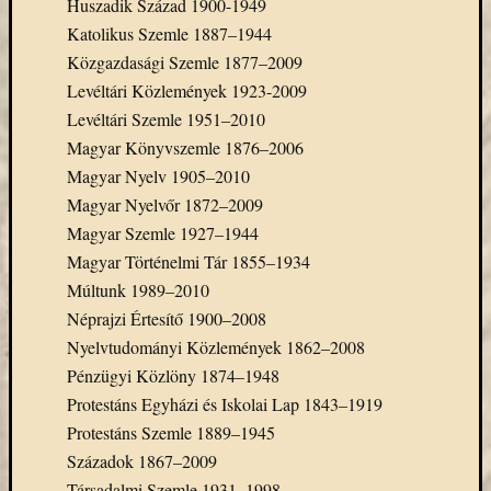
Huszadik Század 1900-1949
eBooks
Katolikus Szemle 1887–1944
on
Deman
Közgazdasági Szemle 1877–2009
szolgál
Levéltári Közlemények 1923-2009
(2)
Levéltári Szemle 1951–2010
Egyéb
Magyar Könyvszemle 1876–2006
(327)
Magyar Nyelv 1905–2010
Elektro
forráso
Magyar Nyelvőr 1872–2009
(71)
Magyar Szemle 1927–1944
Felmér
Magyar Történelmi Tár 1855–1934
(4)
Múltunk 1989–2010
Hírek
Néprajzi Értesítő 1900–2008
(206)
Nyelvtudományi Közlemények 1862–2008
Könyva
(13)
Pénzügyi Közlöny 1874–1948
Közöss
Protestáns Egyházi és Iskolai Lap 1843–1919
web
Protestáns Szemle 1889–1945
(1)
Századok 1867–2009
Kurzus
Társadalmi Szemle 1931–1998