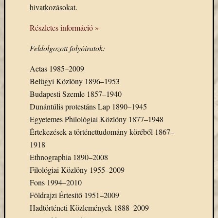
hivatkozásokat.
Email
cím
Részletes információ »
F
e
l
Feldolgozott folyóiratok:
i
r
Aetas 1985–2009
a
t
Belügyi Közlöny 1896–1953
k
o
Budapesti Szemle 1857–1940
z
Dunántúlis protestáns Lap 1890–1945
á
s
Egyetemes Philológiai Közlöny 1877–1948
Értekezések a történettudomány köréből 1867–
1918
Archívu
Ethnographia 1890–2008
Filológiai Közlöny 1955–2009
Archívum
Fons 1994–2010
Földrajzi Értesítő 1951–2009
Kategóri
Hadtörténeti Közlemények 1888–2009