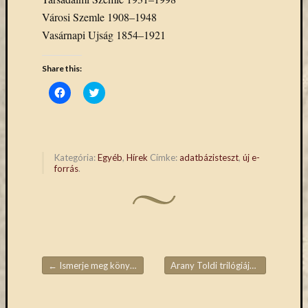
(7)
Primo
Városi Szemle 1908–1948
(7)
Vasárnapi Ujság 1854–1921
Próbah
(81)
Share this:
Ráday
Click
Click
Könyvt
to
to
(2)
share
share
on
on
Rendez
Facebook
Twitter
(Opens
(Opens
(253)
in
in
Távoli
new
new
Kategória:
Egyéb
,
Hírek
Címke:
adatbázisteszt
,
új e-
window)
window)
elérés
forrás
.
(3)
Új
beszerz
külföld
könyv
(123)
←
Ismerje meg könyvtárunkat!
Arany Toldi trilógiája
→
Új
Bejegyzések navigációja
beszerz
külföld