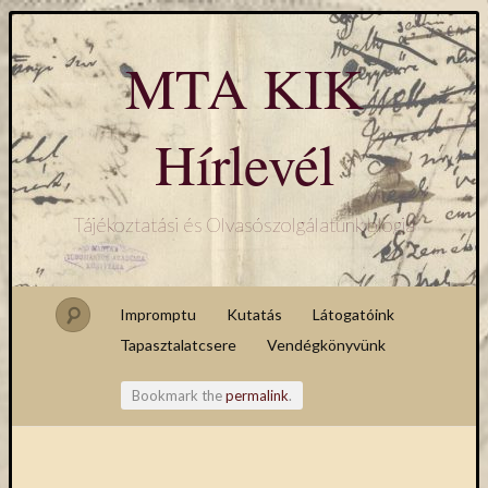
MTA KIK
Hírlevél
Tájékoztatási és Olvasószolgálatunk blogja
Impromptu
Kutatás
Látogatóink
Tapasztalatcsere
Vendégkönyvünk
Bookmark the
permalink
.