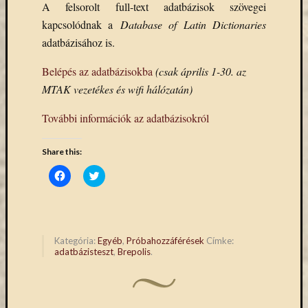
A felsorolt full-text adatbázisok szövegei
könyv
kapcsolódnak a
Database of Latin Dictionaries
a
Keleti
adatbázisához is.
Gyűjte
Belépés az adatbázisokba
(csak április 1-30. az
(49)
Új
MTAK vezetékes és wifi hálózatán)
beszerz
magyar
További információk az adatbázisokról
könyv
(26)
Share this:
Click
Click
to
to
share
share
Címkék
on
on
Facebook
Twitter
"De
(Opens
(Opens
in
in
Gruyter"
new
new
Kategória:
Egyéb
,
Próbahozzáférések
Címke:
window)
window)
#ruhatárvan
adatbázisteszt
,
Brepolis
.
adatbá
agora
Akadémi