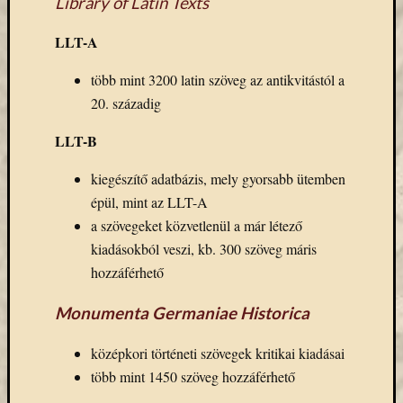
Library of Latin Texts
Email
cím
LLT-A
F
e
több mint 3200 latin szöveg az antikvitástól a
l
i
20. századig
r
a
LLT-B
t
k
o
kiegészítő adatbázis, mely gyorsabb ütemben
z
á
épül, mint az LLT-A
s
a szövegeket közvetlenül a már létező
kiadásokból veszi, kb. 300 szöveg máris
hozzáférhető
Archívu
Monumenta Germaniae Historica
Archívum
középkori történeti szövegek kritikai kiadásai
több mint 1450 szöveg hozzáférhető
Kategóri