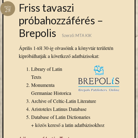
Hírlevél
Friss tavaszi
márc
emailben
28
próbahozzáférés –
Kérjük,
Brepolis
adja
Szerző:
MTA KIK
meg
email
Április 1-től 30-ig olvasóink a könyvtár területén
címét,
kipróbálhatják a következő adatbázisokat:
ha
ezentúl
Library of Latin
emailben
Texts
szeretne
értesülni
Monumenta
az
Germaniae Historica
MTA
Archive of Celtic-Latin Literature
KIK
Aristoteles Latinus Database
aktuális
Database of Latin Dictionaries
híreiről,
+ közös kereső a latin adatbázisokhoz
eseményeir
szolgáltatá