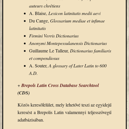
(7)
auteurs chrétiens
Primo
A. Blaise,
Lexicon latinitatis medii aevi
(7)
Próbah
Du Cange,
Glossarium mediae et infimae
(81)
latinitatis
Ráday
Firmini Verris Dictionarius
Könyvt
Anonymi Montepessulanensis Dictionarius
(2)
Guillaume Le Talleur,
Dictionarius familiaris
Rendez
(253)
et compendiosus
Távoli
A. Souter,
A glossary of Later Latin to 600
elérés
A.D.
(3)
Új
+
Brepols Latin Cross Database Searchtool
beszerz
(CDS)
külföld
könyv
Közös keresőfelület, mely lehetővé teszi az egyidejű
(123)
keresést a Brepolis Latin valamennyi teljesszövegű
Új
adatbázisában.
beszerz
külföld