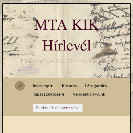
MTA KIK
Hírlevél
Tájékoztatási és Olvasószolgálatunk blogja
Impromptu
Kutatás
Látogatóink
Tapasztalatcsere
Vendégkönyvünk
Bookmark the
permalink
.