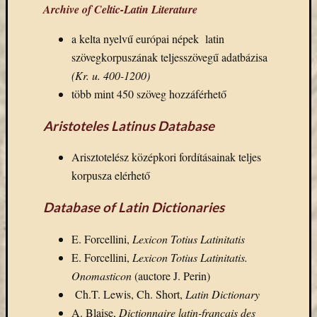
eBooks
Archive of Celtic-Latin Literature
on
Deman
a kelta nyelvű európai népek
latin
szolgál
szövegkorpuszának teljesszövegű adatbázisa
(2)
(Kr. u. 400-1200)
Egyéb
több mint 450 szöveg hozzáférhető
(327)
Elektro
Aristoteles Latinus Database
forráso
(71)
Arisztotelész középkori fordításainak teljes
Felmér
korpusza elérhető
(4)
Hírek
Database of Latin Dictionaries
(206)
Könyva
E. Forcellini,
Lexicon Totius Latinitatis
(13)
Közöss
E. Forcellini,
Lexicon Totius Latinitatis.
web
Onomasticon
(auctore J. Perin)
(1)
Ch.T. Lewis, Ch. Short,
Latin Dictionary
Kurzus
A. Blaise,
Dictionnaire latin-français des